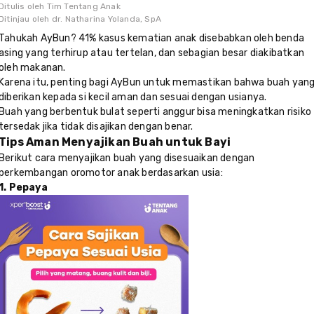
Ditulis oleh
Tim Tentang Anak
Ditinjau oleh
dr. Natharina Yolanda, SpA
Tahukah AyBun? 41% kasus kematian anak disebabkan oleh benda
asing yang terhirup atau tertelan, dan sebagian besar diakibatkan
oleh makanan.
Karena itu, penting bagi AyBun untuk memastikan bahwa buah yan
diberikan kepada si kecil aman dan sesuai dengan usianya.
Buah yang berbentuk bulat seperti anggur bisa meningkatkan risiko
tersedak jika tidak disajikan dengan benar.
Tips Aman Menyajikan Buah untuk Bayi
Berikut cara menyajikan buah yang disesuaikan dengan
perkembangan oromotor anak berdasarkan usia:
1. Pepaya