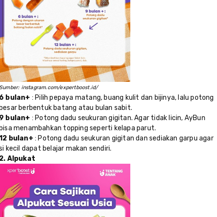
Sumber: instagram.com/expertboost.id/
6 bulan+
: Pilih pepaya matang, buang kulit dan bijinya, lalu potong
besar berbentuk batang atau bulan sabit.
9 bulan+
: Potong dadu seukuran gigitan. Agar tidak licin, AyBun
bisa menambahkan topping seperti kelapa parut.
12 bulan+
: Potong dadu seukuran gigitan dan sediakan garpu agar
si kecil dapat belajar makan sendiri.
2. Alpukat