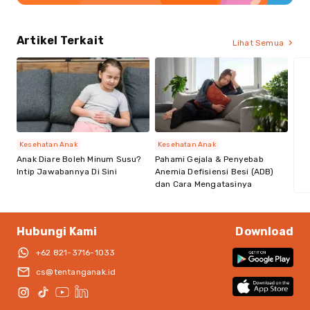
Artikel Terkait
Lihat Semua
Kesehatan Anak
Kesehatan Anak
Anak Diare Boleh Minum Susu?
Pahami Gejala & Penyebab
Intip Jawabannya Di Sini
Anemia Defisiensi Besi (ADB)
dan Cara Mengatasinya
Hubungi Kami
Download
+62 821-3716-1033
cs@tentanganak.id