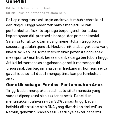
Genetik!
Ditulis oleh
Tim Tentang Anak
Ditinjau oleh
dr. Natharina Yolanda Sp.A
Setiap orang tua pasti ingin anaknya tumbuh sehat, kuat,
dan tinggi. Tinggi badan tak hanya menjadi ukuran
pertumbuhan fisik, tetapi juga berpengaruh terhadap
kepercayaan diri, prestasi olahraga, dan persepsi sosial.
Salah satu faktor utama yang menentukan tinggi badan
seseorang adalah genetik. Meski demikian, banyak cara yang
bisa dilakukan untuk memaksimalkan potensi tinggi anak,
meskipun si Kecil tidak berasal dari keluarga bertubuh tinggi.
Artikel ini membahas bagaimana genetik memengaruhi
tinggi anak dan bagaimana peran lingkungan, hormon, serta
gaya hidup sehat dapat mengoptimalkan pertumbuhan
anak.
Genetik sebagai Fondasi Pertumbuhan Anak
Tinggi badan merupakan salah satu sifat manusia yang
sangat dipengaruhi oleh faktor genetik. Penelitian
menunjukkan bahwa sekitar 80% variasi tinggi badan
individu ditentukan oleh DNA yang diwariskan dari AyBun.
Namun, genetik bukanlah satu-satunya faktor penentu.