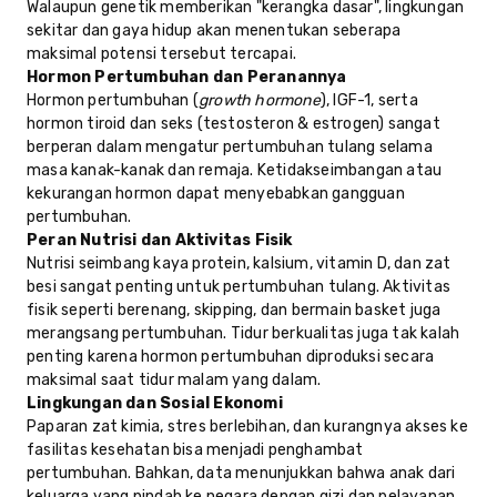
Walaupun genetik memberikan "kerangka dasar", lingkungan
sekitar dan gaya hidup akan menentukan seberapa
maksimal potensi tersebut tercapai.
Hormon Pertumbuhan dan Peranannya
Hormon pertumbuhan (
growth hormone
), IGF-1, serta
hormon tiroid dan seks (testosteron & estrogen) sangat
berperan dalam mengatur pertumbuhan tulang selama
masa kanak-kanak dan remaja. Ketidakseimbangan atau
kekurangan hormon dapat menyebabkan gangguan
pertumbuhan.
Peran Nutrisi dan Aktivitas Fisik
Nutrisi seimbang kaya protein, kalsium, vitamin D, dan zat
besi sangat penting untuk pertumbuhan tulang. Aktivitas
fisik seperti berenang, skipping, dan bermain basket juga
merangsang pertumbuhan. Tidur berkualitas juga tak kalah
penting karena hormon pertumbuhan diproduksi secara
maksimal saat tidur malam yang dalam.
Lingkungan dan Sosial Ekonomi
Paparan zat kimia, stres berlebihan, dan kurangnya akses ke
fasilitas kesehatan bisa menjadi penghambat
pertumbuhan. Bahkan, data menunjukkan bahwa anak dari
keluarga yang pindah ke negara dengan gizi dan pelayanan