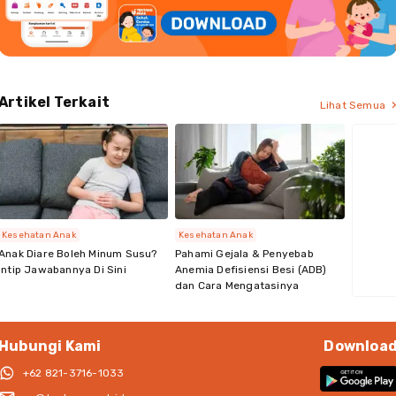
Artikel Terkait
Lihat Semua
Kesehatan Anak
Kesehatan Anak
Anak Diare Boleh Minum Susu?
Pahami Gejala & Penyebab
Intip Jawabannya Di Sini
Anemia Defisiensi Besi (ADB)
dan Cara Mengatasinya
Hubungi Kami
Downloa
+62 821-3716-1033