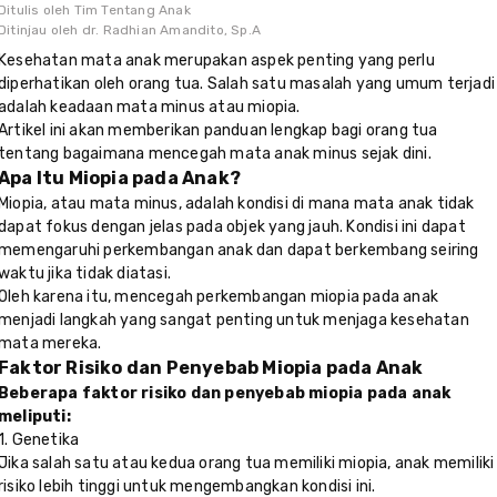
Ditulis oleh
Tim Tentang Anak
Ditinjau oleh
dr. Radhian Amandito, Sp.A
Kesehatan mata anak merupakan aspek penting yang perlu
diperhatikan oleh orang tua. Salah satu masalah yang umum terjadi
adalah keadaan mata minus atau miopia.
Artikel ini akan memberikan panduan lengkap bagi orang tua
tentang bagaimana mencegah mata anak minus sejak dini.
Apa Itu Miopia pada Anak?
Miopia, atau mata minus, adalah kondisi di mana mata anak tidak
dapat fokus dengan jelas pada objek yang jauh. Kondisi ini dapat
memengaruhi perkembangan anak dan dapat berkembang seiring
waktu jika tidak diatasi.
Oleh karena itu, mencegah perkembangan miopia pada anak
menjadi langkah yang sangat penting untuk menjaga kesehatan
mata mereka.
Faktor Risiko dan Penyebab Miopia pada Anak
Beberapa faktor risiko dan penyebab miopia pada anak
meliputi:
1. Genetika
Jika salah satu atau kedua orang tua memiliki miopia, anak memiliki
risiko lebih tinggi untuk mengembangkan kondisi ini.