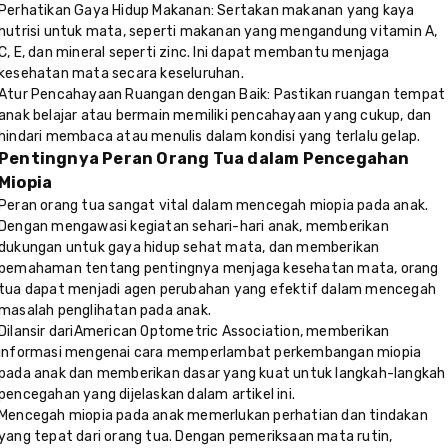
Perhatikan Gaya Hidup Makanan: Sertakan makanan yang kaya
nutrisi untuk mata, seperti makanan yang mengandung vitamin A,
C, E, dan mineral seperti zinc. Ini dapat membantu menjaga
kesehatan mata secara keseluruhan.
Atur Pencahayaan Ruangan dengan Baik: Pastikan ruangan tempat
anak belajar atau bermain memiliki pencahayaan yang cukup, dan
hindari membaca atau menulis dalam kondisi yang terlalu gelap.
Pentingnya Peran Orang Tua dalam Pencegahan
Miopia
Peran orang tua sangat vital dalam mencegah miopia pada anak.
Dengan mengawasi kegiatan sehari-hari anak, memberikan
dukungan untuk gaya hidup sehat mata, dan memberikan
pemahaman tentang pentingnya menjaga kesehatan mata, orang
tua dapat menjadi agen perubahan yang efektif dalam mencegah
masalah penglihatan pada anak.
Dilansir dari
American Optometric Association, memberikan
informasi mengenai cara memperlambat perkembangan miopia
pada anak dan memberikan dasar yang kuat untuk langkah-langkah
pencegahan yang dijelaskan dalam artikel ini.
Mencegah miopia pada anak memerlukan perhatian dan tindakan
yang tepat dari orang tua. Dengan pemeriksaan mata rutin,