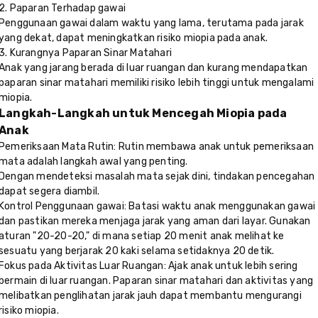
2. Paparan Terhadap gawai
Penggunaan gawai dalam waktu yang lama, terutama pada jarak
yang dekat, dapat meningkatkan risiko miopia pada anak.
3. Kurangnya Paparan Sinar Matahari
Anak yang jarang berada di luar ruangan dan kurang mendapatkan
paparan sinar matahari memiliki risiko lebih tinggi untuk mengalami
miopia.
Langkah-Langkah untuk Mencegah Miopia pada
Anak
Pemeriksaan Mata Rutin: Rutin membawa anak untuk pemeriksaan
mata adalah langkah awal yang penting.
Dengan mendeteksi masalah mata sejak dini, tindakan pencegahan
dapat segera diambil.
Kontrol Penggunaan gawai: Batasi waktu anak menggunakan gawai
dan pastikan mereka menjaga jarak yang aman dari layar. Gunakan
aturan "20-20-20," di mana setiap 20 menit anak melihat ke
sesuatu yang berjarak 20 kaki selama setidaknya 20 detik.
Fokus pada Aktivitas Luar Ruangan: Ajak anak untuk lebih sering
bermain di luar ruangan. Paparan sinar matahari dan aktivitas yang
melibatkan penglihatan jarak jauh dapat membantu mengurangi
risiko miopia.