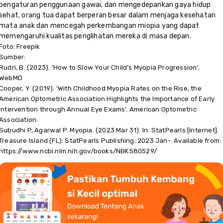
pengaturan penggunaan gawai, dan mengedepankan gaya hidup
sehat, orang tua dapat berperan besar dalam menjaga kesehatan
mata anak dan mencegah perkembangan miopia yang dapat
memengaruhi kualitas penglihatan mereka di masa depan.
Foto: Freepik
Sumber:
Rudri, B. (2023). ‘How to Slow Your Child’s Myopia Progression’.
WebMD
Cooper, Y. (2019). ‘With Childhood Myopia Rates on the Rise, the
American Optometric Association Highlights the Importance of Early
Intervention through Annual Eye Exams’. American Optometric
Association.
Subudhi P, Agarwal P. Myopia. (2023 Mar 31). In: StatPearls [Internet].
Treasure Island (FL): StatPearls Publishing; 2023 Jan-. Available from:
https://www.ncbi.nlm.nih.gov/books/NBK580529/