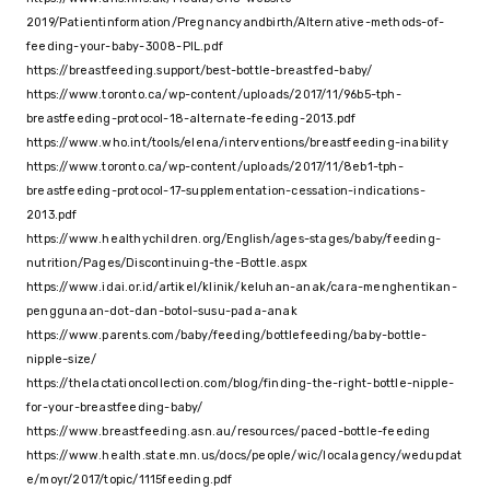
2019/Patientinformation/Pregnancyandbirth/Alternative-methods-of-
feeding-your-baby-3008-PIL.pdf
https://breastfeeding.support/best-bottle-breastfed-baby/
https://www.toronto.ca/wp-content/uploads/2017/11/96b5-tph-
breastfeeding-protocol-18-alternate-feeding-2013.pdf
https://www.who.int/tools/elena/interventions/breastfeeding-inability
https://www.toronto.ca/wp-content/uploads/2017/11/8eb1-tph-
breastfeeding-protocol-17-supplementation-cessation-indications-
2013.pdf
https://www.healthychildren.org/English/ages-stages/baby/feeding-
nutrition/Pages/Discontinuing-the-Bottle.aspx
https://www.idai.or.id/artikel/klinik/keluhan-anak/cara-menghentikan-
penggunaan-dot-dan-botol-susu-pada-anak
https://www.parents.com/baby/feeding/bottlefeeding/baby-bottle-
nipple-size/
https://thelactationcollection.com/blog/finding-the-right-bottle-nipple-
for-your-breastfeeding-baby/
https://www.breastfeeding.asn.au/resources/paced-bottle-feeding
https://www.health.state.mn.us/docs/people/wic/localagency/wedupdat
e/moyr/2017/topic/1115feeding.pdf