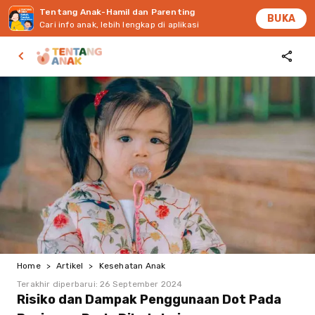
Tentang Anak-Hamil dan Parenting
BUKA
Cari info anak, lebih lengkap di aplikasi
Home
>
Artikel
>
Kesehatan Anak
Terakhir diperbarui:
26 September 2024
Risiko dan Dampak Penggunaan Dot Pada