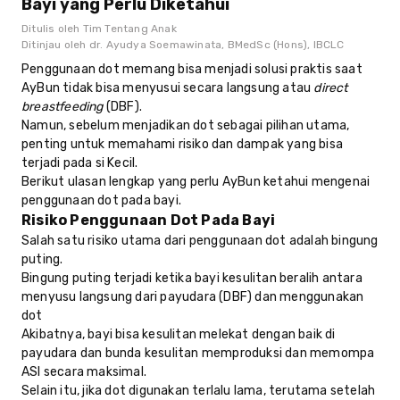
Bayi yang Perlu Diketahui
Ditulis oleh
Tim Tentang Anak
Ditinjau oleh
dr. Ayudya Soemawinata, BMedSc (Hons), IBCLC
Penggunaan dot memang bisa menjadi solusi praktis saat
AyBun tidak bisa menyusui secara langsung atau
direct
breastfeeding
(DBF).
Namun, sebelum menjadikan dot sebagai pilihan utama,
penting untuk memahami risiko dan dampak yang bisa
terjadi pada si Kecil.
Berikut ulasan lengkap yang perlu AyBun ketahui mengenai
penggunaan dot pada bayi.
Risiko Penggunaan Dot Pada Bayi
Salah satu risiko utama dari penggunaan dot adalah bingung
puting.
Bingung puting terjadi ketika bayi kesulitan beralih antara
menyusu langsung dari payudara (DBF) dan menggunakan
dot
Akibatnya, bayi bisa kesulitan melekat dengan baik di
payudara dan bunda kesulitan memproduksi dan memompa
ASI secara maksimal.
Selain itu, jika dot digunakan terlalu lama, terutama setelah