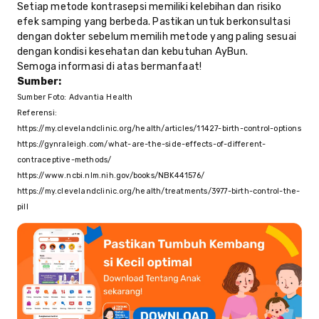
Setiap metode kontrasepsi memiliki kelebihan dan risiko
efek samping yang berbeda. Pastikan untuk berkonsultasi
dengan dokter sebelum memilih metode yang paling sesuai
dengan kondisi kesehatan dan kebutuhan AyBun.
Semoga informasi di atas bermanfaat!
Sumber:
Sumber Foto: Advantia Health
Referensi:
https://my.clevelandclinic.org/health/articles/11427-birth-control-options
https://gynraleigh.com/what-are-the-side-effects-of-different-
contraceptive-methods/
https://www.ncbi.nlm.nih.gov/books/NBK441576/
https://my.clevelandclinic.org/health/treatments/3977-birth-control-the-
pill