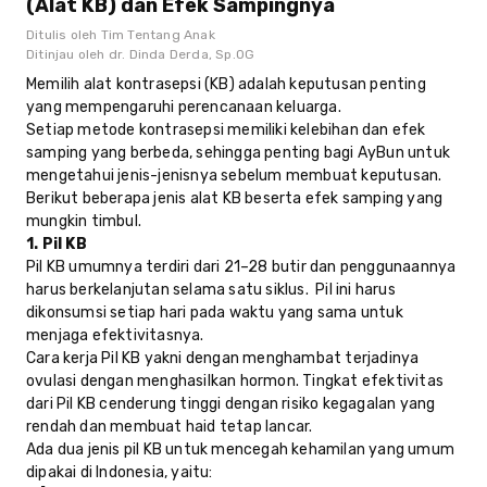
(Alat KB) dan Efek Sampingnya
Ditulis oleh
Tim Tentang Anak
Ditinjau oleh
dr. Dinda Derda, Sp.OG
Memilih alat kontrasepsi (KB) adalah keputusan penting
yang mempengaruhi perencanaan keluarga.
Setiap metode kontrasepsi memiliki kelebihan dan efek
samping yang berbeda, sehingga penting bagi AyBun untuk
mengetahui jenis-jenisnya sebelum membuat keputusan.
Berikut beberapa jenis alat KB beserta efek samping yang
mungkin timbul.
1. Pil KB
Pil KB umumnya terdiri dari 21–28 butir dan penggunaannya
harus berkelanjutan selama satu siklus. Pil ini harus
dikonsumsi setiap hari pada waktu yang sama untuk
menjaga efektivitasnya.
Cara kerja Pil KB yakni dengan menghambat terjadinya
ovulasi dengan menghasilkan hormon. Tingkat efektivitas
dari Pil KB cenderung tinggi dengan risiko kegagalan yang
rendah dan membuat haid tetap lancar.
Ada dua jenis pil KB untuk mencegah kehamilan yang umum
dipakai di Indonesia, yaitu: