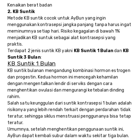
Kenaikan berat badan
2. KB Suntik
Metode KB suntik cocok untuk AyBun yang ingin
menggunakan kontrasepsi jangka panjang tanpa harus ingat
meminumnya setiap hari. Risiko kegagalan di bawah 1%
menjadikan KB suntuk sebagai alat kontrasepsi yang
praktis.
Terdapat 2 jenis suntik KB yakni
KB Suntik 1 Bulan
dan
KB
Suntik 3 Bulan
:
KB Suntik 1 Bulan
KB suntik bulanan mengandung kombinasi hormon estrogen
dan progestin. Kedua hormon ini mencegah kehamilan
dengan mengentalkan lendir di serviks dengan cara
menghentikan ovulasi dan mengurangi ketebalan dinding
rahim.
Salah satu keunggulan dari suntik kontrasepsi 1 bulan adalah
risikonya yang lebih rendah terkait dengan perdarahan tidak
teratur, sehingga siklus menstruasi penggunanya bisa tetap
teratur.
Umumnya, setelah menghentikan penggunaan suntik ini,
AyBun dapat kembali subur dalam waktu sekitar tiga bulan.