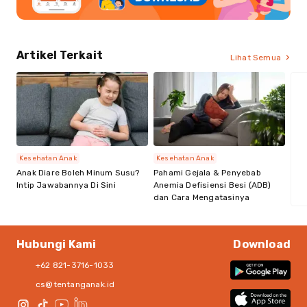
Artikel Terkait
Lihat Semua
Kesehatan Anak
Kesehatan Anak
Anak Diare Boleh Minum Susu?
Pahami Gejala & Penyebab
Intip Jawabannya Di Sini
Anemia Defisiensi Besi (ADB)
dan Cara Mengatasinya
Hubungi Kami
Download
+62 821-3716-1033
cs@tentanganak.id