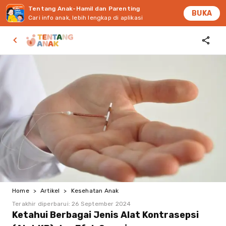
Tentang Anak-Hamil dan Parenting
BUKA
Cari info anak, lebih lengkap di aplikasi
Home
>
Artikel
>
Kesehatan Anak
Terakhir diperbarui:
26 September 2024
Ketahui Berbagai Jenis Alat Kontrasepsi