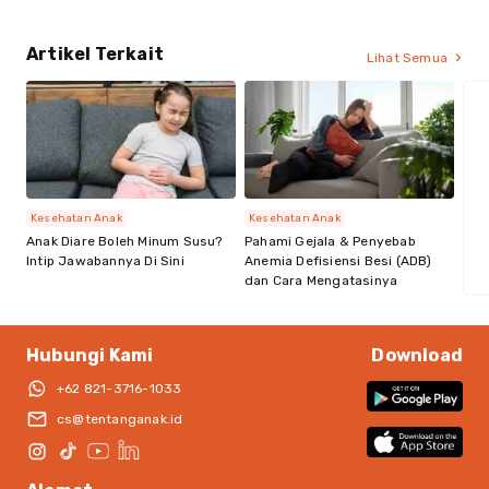
Artikel Terkait
Lihat Semua
Kesehatan Anak
Kesehatan Anak
Anak Diare Boleh Minum Susu?
Pahami Gejala & Penyebab
Intip Jawabannya Di Sini
Anemia Defisiensi Besi (ADB)
dan Cara Mengatasinya
Hubungi Kami
Download
+62 821-3716-1033
cs@tentanganak.id