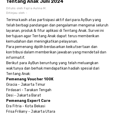
Tentang Anak Juni 2024
Ditulis oleh
Fajria Aulina M.
Ditinjau oleh
-
Terima kasih atas partisipasi aktif dari para AyBun yang
telah berbagi pandangan dan pengalaman mengenai seluruh
layanan, produk & fitur aplikasi di Tentang Anak. Survei ini
bertujuan agar Tentang Anak dapat terus memberikan
kemudahan dan meningkatkan pelayanan.
Para pemenang dipilih berdasarkan keikutsertaan dan
kontribusi dalam memberikan jawaban yang mendetail dan
informatif.
Berikut para AyBun beruntung yang telah meluangkan
waktunya dan berhak mendapatkan hadiah spesial dari
Tentang Anak:
Pemenang Voucher 100K
Gracia - Jakarta Timur
Firdasari - Tarakan Tengah
Desi - Jakarta Barat
Pemenang Expert Care
Era Fitria - Kota Bekasi
Frisa Friliany - Jakarta Utara