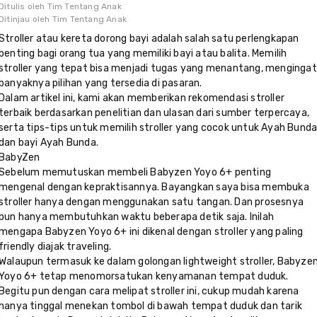
Ditulis oleh
Tim Tentang Anak
Ditinjau oleh
Tim Tentang Anak
Stroller atau kereta dorong bayi adalah salah satu perlengkapan
penting bagi orang tua yang memiliki bayi atau balita. Memilih
stroller yang tepat bisa menjadi tugas yang menantang, mengingat
banyaknya pilihan yang tersedia di pasaran.
Dalam artikel ini, kami akan memberikan rekomendasi stroller
terbaik berdasarkan penelitian dan ulasan dari sumber terpercaya,
serta tips-tips untuk memilih stroller yang cocok untuk Ayah Bund
dan bayi Ayah Bunda.
BabyZen
Sebelum memutuskan membeli Babyzen Yoyo 6+ penting
mengenal dengan kepraktisannya. Bayangkan saya bisa membuka
stroller hanya dengan menggunakan satu tangan. Dan prosesnya
pun hanya membutuhkan waktu beberapa detik saja. Inilah
mengapa Babyzen Yoyo 6+ ini dikenal dengan stroller yang paling
friendly diajak traveling.
Walaupun termasuk ke dalam golongan lightweight stroller, Babyze
Yoyo 6+ tetap menomorsatukan kenyamanan tempat duduk.
Begitu pun dengan cara melipat stroller ini, cukup mudah karena
hanya tinggal menekan tombol di bawah tempat duduk dan tarik