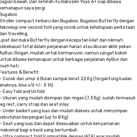
bagian bawah. Dan setelah itu Babyzen Yoyo 6+ siap dibawa
kemanapun saya pergi.
Bugaboo
Stroller compact terbaru dari Bugaboo, Bugaboo Butterfly dengan
teknologi one second fold yang cocok untuk kehidupaan perkotaan
dan travelling.
Lipat dan buka Butterfly dengan kecepatan kilat dan nikmati
kebebasan total dalam perjalanan harian atau liburan akhir pekan
AyBun. Ringan, mudah untuk bermanuver, namun sangat kokoh
untuk dibawa kemanapun untuk berbagai perjalanan AyBun dan
buah hati.
Features & Benefit:
– Cocok dari umur 6 Bulan sampai berat 22 Kg (tergantung badan
anaknya, bisa s/d +/- 3 th)
– Easy fold and Unfold
– Ukuran yang mudah disimpan dan ringan (7.3 Kg), sudah termasuk
leg rest, carry strap dan seat inlay
– Under basket yang luas dan mudah diakses untuk menyimpan
kebutuhan berpergian (up to 8 Kg)
– Seat yang luas dan dapat disesuaikan untuk kenyamanan
maksimal bagi si kecil yang bertumbuh
– Ultra compact fold (compatible dengan IATA) agar mudah