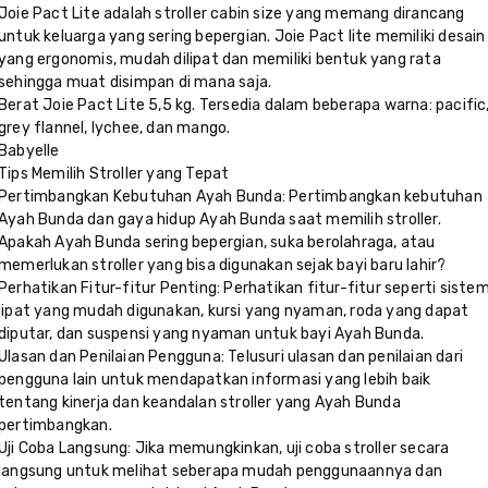
Joie Pact Lite adalah stroller cabin size yang memang dirancang
untuk keluarga yang sering bepergian. Joie Pact lite memiliki desain
yang ergonomis, mudah dilipat dan memiliki bentuk yang rata
sehingga muat disimpan di mana saja.
Berat Joie Pact Lite 5,5 kg. Tersedia dalam beberapa warna: pacific
grey flannel, lychee, dan mango.
Babyelle
Tips Memilih Stroller yang Tepat
Pertimbangkan Kebutuhan Ayah Bunda: Pertimbangkan kebutuhan
Ayah Bunda dan gaya hidup Ayah Bunda saat memilih stroller.
Apakah Ayah Bunda sering bepergian, suka berolahraga, atau
memerlukan stroller yang bisa digunakan sejak bayi baru lahir?
Perhatikan Fitur-fitur Penting: Perhatikan fitur-fitur seperti siste
lipat yang mudah digunakan, kursi yang nyaman, roda yang dapat
diputar, dan suspensi yang nyaman untuk bayi Ayah Bunda.
Ulasan dan Penilaian Pengguna: Telusuri ulasan dan penilaian dari
pengguna lain untuk mendapatkan informasi yang lebih baik
tentang kinerja dan keandalan stroller yang Ayah Bunda
pertimbangkan.
Uji Coba Langsung: Jika memungkinkan, uji coba stroller secara
langsung untuk melihat seberapa mudah penggunaannya dan