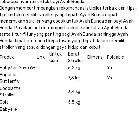
seberapa nyaman untuk bayi Ayah Bunda.
Dengan mempertimbangkan rekomendasi stroller terbaik dan tips-
tips untuk memilih stroller yang tepat, Ayah Bunda dapat
menemukan stroller yang cocok untuk Ayah Bunda dan bayi Ayah
Bunda. Pastikan untuk memperhatikan kebutuhan Ayah Bunda
serta fitur-fitur yang penting bagi Ayah Bunda, sehingga Ayah
Bunda dapat membuat keputusan yang tepat dalam memilih
stroller yang sesuai dengan gaya hidup dan kebut.
Untuk
Berat
Produk
Link
Dimensi
Foldable
Usia
Stroller
BabyZen Yoyo 6+
6,2 kg
Ya
Bugaboo
7,3 kg
Ya
Butterfly
Cocolatte
3,4 kg
Stroller
Joie
5,5 kg
Babyelle