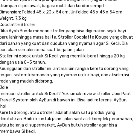
disimpan di pesawat, bagasi mobil dan koridor sempit
Dimension: Folded 45 x 23 x 54 cm, Unfolded 45 x 45 x 54 cm
Weight: 7.3 kg
Cocolatte Stroller
Jika Ayah Bunda mencari stroller yang bisa digunakan sejak bayi
baru lahir hingga masa balita, Stroller Cocolatte iCoupe yang dibuat
dari bahan yang kuat dan dudukan yang nyaman agar Si Kecil. Dia
pun akan semakin ceria saat berjalan-jalan.
Stoller ini cocok untuk Si Kecil yang memiliki berat hingga 20 kg
dengan usia 0–5 tahun.
Keunggulan dari stroller ini, antara lain rangka kereta dorong yang
ringan, sistem keamanan yang nyaman untuk bayi, dan akselerasi
roda yang mudah didorong.
Joie
mencari stroller untuk Si Kecil? Yuk simak review stroller Joie Pact
Travel System oleh AyBun di bawah ini. Bisa jadi referensi AyBun,
lho!
Kereta dorong, atau stroller adalah salah satu produk yang
dibutuhkan. Baik itu untuk jalan-jalan santai di komplek perumahan,
atau belanja di supermarket, AyBun butuh stroller agar bisa
membawa Si Kecil.