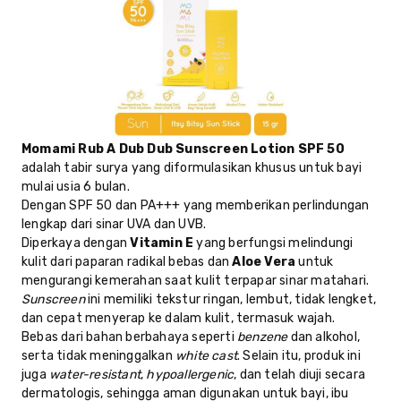
Momami Rub A Dub Dub Sunscreen Lotion SPF 50
adalah tabir surya yang diformulasikan khusus untuk bayi
mulai usia 6 bulan.
Dengan SPF 50 dan PA+++ yang memberikan perlindungan
lengkap dari sinar UVA dan UVB.
Diperkaya dengan
Vitamin E
yang berfungsi melindungi
kulit dari paparan radikal bebas dan
Aloe Vera
untuk
mengurangi kemerahan saat kulit terpapar sinar matahari.
Sunscreen
ini memiliki tekstur ringan, lembut, tidak lengket,
dan cepat menyerap ke dalam kulit, termasuk wajah.
Bebas dari bahan berbahaya seperti
benzene
dan alkohol,
serta tidak meninggalkan
white cast
. Selain itu, produk ini
juga
water-resistant
,
hypoallergenic
, dan telah diuji secara
dermatologis, sehingga aman digunakan untuk bayi, ibu