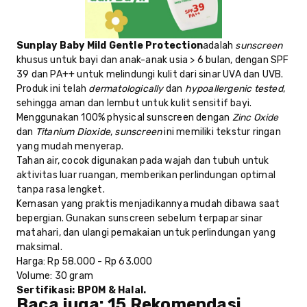
Sunplay Baby Mild Gentle Protection
adalah
sunscreen
khusus untuk bayi dan anak-anak usia > 6 bulan, dengan SPF
39 dan PA++ untuk melindungi kulit dari sinar UVA dan UVB.
Produk ini telah
dermatologically
dan
hypoallergenic tested
,
sehingga aman dan lembut untuk kulit sensitif bayi.
Menggunakan 100% physical sunscreen dengan
Zinc Oxide
dan
Titanium Dioxide
,
sunscreen
ini memiliki tekstur ringan
yang mudah menyerap.
Tahan air, cocok digunakan pada wajah dan tubuh untuk
aktivitas luar ruangan, memberikan perlindungan optimal
tanpa rasa lengket.
Kemasan yang praktis menjadikannya mudah dibawa saat
bepergian. Gunakan sunscreen sebelum terpapar sinar
matahari, dan ulangi pemakaian untuk perlindungan yang
maksimal.
Harga
: Rp 58.000 - Rp 63.000
Volume
: 30 gram
Sertifikasi
: BPOM & Halal.
Baca juga:
15 Rekomendasi