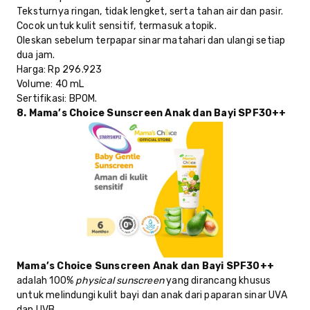
Teksturnya ringan, tidak lengket, serta tahan air dan pasir.
Cocok untuk kulit sensitif, termasuk atopik.
Oleskan sebelum terpapar sinar matahari dan ulangi setiap
dua jam.
Harga
: Rp 296.923
Volume
: 40 mL
Sertifikasi
: BPOM.
8.
Mama’s Choice Sunscreen Anak dan Bayi SPF30++
Mama’s Choice Sunscreen Anak dan Bayi SPF30++
adalah 100%
physical sunscreen
yang dirancang khusus
untuk melindungi kulit bayi dan anak dari paparan sinar UVA
dan UVB.