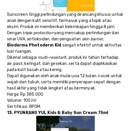
Sunscreen tinggi perlindungan yang dirancang khusus untuk
anak dengan kulit sensitif, termasuk yang atopik atau
eksim. Produk ini memberikan kelembapan hingga 8 jam.
Dengan
triple protection
yang mencakup perlindungan dari
sinar UVA, antioksidan, dan penguatan
skin barrier
,
Bioderma Photoderm Kid
sangat efektif untuk aktivitas
luar ruangan.
Dikenal sebagai
multi-resistan
t, produk ini tahan terhadap
air, pasir, keringat, dan gesekan, serta dapat diaplikasikan
pada kulit basah atau kering.
Dapat digunakan oleh anak mulai usia 12 bulan, cocok untuk
wajah dan tubuh, serta memiliki penyerapan cepat dengan
hasil akhir yang tidak lengket atau berminyak.
Harga
: Rp 385.000
Volume
: 100 ml
Sertifikasi
: BPOM.
13. PYUNKANG YUL Kids & Baby Sun Cream 75ml