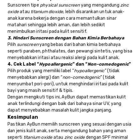
Sunscreen tipe
physical sunscreen
yang mengandung
zinc
oxide
atau
titanium dioxide
, lebih disarankan untuk anak-
anak karena bekerja dengan cara memantulkan sinar
matahari sehingga lebih aman, dan lebih sedikit
menimbulkan iritasi pada kulit sensitif.
3. Hindari Sunscreen dengan Bahan Kimia Berbahaya
Pilih
sunscreen
yang bebas dari bahan kimia berbahaya
seperti paraben, phthalates, dan pewangi sintetis, yang bisa
menyebabkan iritasi atau reaksi alergi pada kulit anak.
4. Cek Label “
Hypoallergenic
” dan “
Non-comedogenic
”
Pilih produk yang memiliki label “
hypoallergenic
” (tidak
menyebabkan alergi) dan “
non-comedogenic
” (tidak
menyumbat pori-pori), untuk menghindari iritasi pada kulit
bayi yang masih sensitif & tipis.
Dengan mengikuti tips ini, AyBun dapat memastikan kulit
anak terlindungi dengan baik dari bahaya sinar UV, yang
dapat menyebabkan masalah kulit jangka panjang.
Kesimpulan
Pastikan AyBun memilih sunscreen yang sesuai dengan usia
dan jenis kulit anak, serta mengandung bahan yang aman
seperti
titanium oxide
atau
zinc oxide
dengan SPF minimal