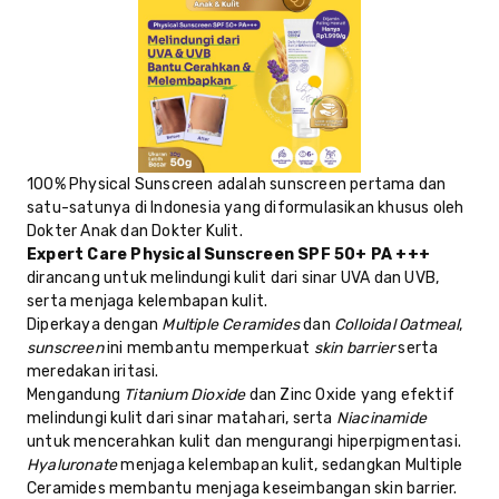
100% Physical Sunscreen adalah sunscreen pertama dan
satu-satunya di Indonesia yang diformulasikan khusus oleh
Dokter Anak dan Dokter Kulit.
Expert Care Physical Sunscreen SPF 50+ PA +++
dirancang untuk melindungi kulit dari sinar UVA dan UVB,
serta menjaga kelembapan kulit.
Diperkaya dengan
Multiple Ceramides
dan
Colloidal Oatmeal
,
sunscreen
ini membantu memperkuat
skin barrier
serta
meredakan iritasi.
Mengandung
Titanium Dioxide
dan Zinc Oxide yang efektif
melindungi kulit dari sinar matahari, serta
Niacinamide
untuk mencerahkan kulit dan mengurangi hiperpigmentasi.
Hyaluronate
menjaga kelembapan kulit, sedangkan Multiple
Ceramides membantu menjaga keseimbangan skin barrier.