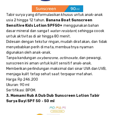
Tabir surya yang diformulasikan khusus untuk anak-anak
usia 2 hingga 12 tahun.
Banana Boat Sunscreen
Sensitive Kids Lotion SPF50+
menggunakan bahan
dasar mineral dan sangat
water-resistant
, sehingga cocok
untuk aktivitas di air hingga 80 menit.
Didesain dengan tekstur ringan, mudah diratakan, dan tidak
menyebabkan perih di mata, membuatnya nyaman
digunakan oleh anak-anak.
Tanpa kandungan
oxybenzone
,
octinoxate
, dan pewangi,
sunscreen ini aman untuk kulit sensitif anak-anak.
Memberikan perlindungan maksimal dari sinar UVA dan UVB,
menjaga kulit tetap sehat saat terpapar matahari.
Harga
: Rp 246.200
Ukuran
: 90 ml
Sertifikasi
: BPOM.
3. Momami Rub A Dub Dub Sunscreen Lotion Tabir
Surya Bayi SPF 50 - 50 ml