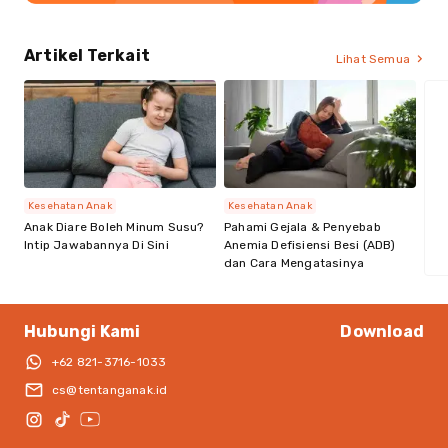
Artikel Terkait
Lihat Semua
Kesehatan Anak
Kesehatan Anak
Anak Diare Boleh Minum Susu?
Pahami Gejala & Penyebab
Intip Jawabannya Di Sini
Anemia Defisiensi Besi (ADB)
dan Cara Mengatasinya
Hubungi Kami
Download
+62 821-3716-1033
cs@tentanganak.id