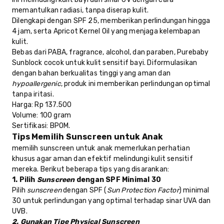
memantulkan radiasi, tanpa diserap kulit.
Dilengkapi dengan SPF 25, memberikan perlindungan hingga
4 jam, serta Apricot Kernel Oil yang menjaga kelembapan
kulit.
Bebas dari PABA, fragrance, alcohol, dan paraben, Purebaby
Sunblock cocok untuk kulit sensitif bayi. Diformulasikan
dengan bahan berkualitas tinggi yang aman dan
hypoallergenic
, produk ini memberikan perlindungan optimal
tanpa iritasi.
Harga
: Rp 137.500
Volume
: 100 gram
Sertifikasi
: BPOM.
Tips Memilih Sunscreen untuk Anak
memilih sunscreen untuk anak memerlukan perhatian
khusus agar aman dan efektif melindungi kulit sensitif
mereka. Berikut beberapa tips yang disarankan:
1. Pilih
Sunscreen
dengan SPF Minimal 30
Pilih
sunscreen
dengan SPF (
Sun Protection Factor
) minimal
30 untuk perlindungan yang optimal terhadap sinar UVA dan
UVB.
2. Gunakan Tipe Physical Sunscreen