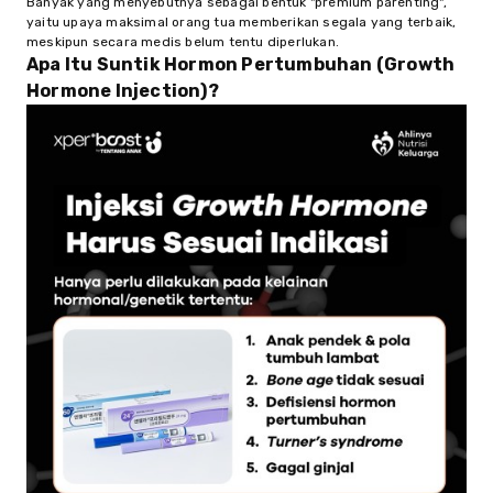
Banyak yang menyebutnya sebagai bentuk "premium parenting",
yaitu upaya maksimal orang tua memberikan segala yang terbaik,
meskipun secara medis belum tentu diperlukan.
Apa Itu Suntik Hormon Pertumbuhan (Growth
Hormone Injection)?