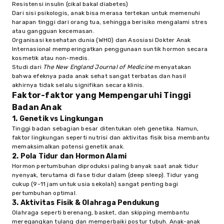
Resistensi insulin (cikal bakal diabetes)
Dari sisi psikologis, anak bisa merasa tertekan untuk memenuhi
harapan tinggi dari orang tua, sehingga berisiko mengalami stres
atau gangguan kecemasan.
Organisasi kesehatan dunia (WHO) dan Asosiasi Dokter Anak
Internasional memperingatkan penggunaan suntik hormon secara
kosmetik atau non-medis.
Studi dari
The New England Journal of Medicine
menyatakan
bahwa efeknya pada anak sehat sangat terbatas dan hasil
akhirnya tidak selalu signifikan secara klinis.
Faktor-faktor yang Mempengaruhi Tinggi
Badan Anak
1. Genetik vs Lingkungan
Tinggi badan sebagian besar ditentukan oleh genetika. Namun,
faktor lingkungan seperti nutrisi dan aktivitas fisik bisa membantu
memaksimalkan potensi genetik anak.
2. Pola Tidur dan Hormon Alami
Hormon pertumbuhan diproduksi paling banyak saat anak tidur
nyenyak, terutama di fase tidur dalam (deep sleep). Tidur yang
cukup (9-11 jam untuk usia sekolah) sangat penting bagi
pertumbuhan optimal.
3. Aktivitas Fisik & Olahraga Pendukung
Olahraga seperti berenang, basket, dan skipping membantu
meregangkan tulang dan memperbaiki postur tubuh. Anak-anak