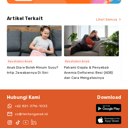
Artikel Terkait
Lihat Semua
Kesehatan Anak
Kesehatan Anak
Anak Diare Boleh Minum Susu?
Pahami Gejala & Penyebab
Intip Jawabannya Di Sini
Anemia Defisiensi Besi (ADB)
dan Cara Mengatasinya
Hubungi Kami
Download
+62 821-3716-1033
cs@tentanganak.id