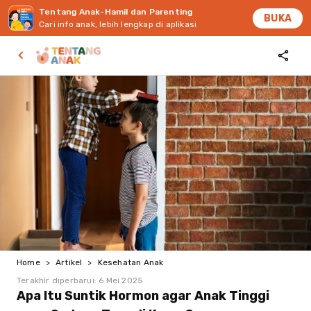
Tentang Anak-Hamil dan Parenting
BUKA
Cari info anak, lebih lengkap di aplikasi
Home
>
Artikel
>
Kesehatan Anak
Terakhir diperbarui:
6 Mei 2025
Apa Itu Suntik Hormon agar Anak Tinggi