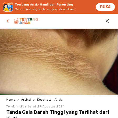
Tentang Anak-Hamil dan Parenting
BUKA
Cari info anak, lebih lengkap di aplikasi
Home
>
Artikel
>
Kesehatan Anak
Terakhir diperbarui:
29 Agustus 2024
Tanda Gula Darah Tinggi yang Terlihat dari