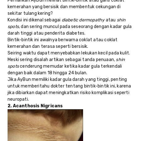
Pernahkah AyBun melihat bintik-bintik atau garis coklat
kemerahan yang bersisik dan membentuk cekungan di
sekitar tulang kering?
Kondisi ini dikenal sebagai
diabetic dermopathy
atau
shin
spots
, dan sering muncul pada seseorang dengan kadar gula
darah tinggi atau penderita diabetes.
Bintik-bintik ini awalnya berwarna coklat atau coklat
kemerahan dan terasa seperti bersisik.
Seiring waktu dapat menyebabkan lekukan kecil pada kulit.
Meski sering disalah artikan sebagai tanda penuaan,
shin
spots
cenderung memudar ketika kadar gula terkendali
dengan baik dalam 18 hingga 24 bulan.
Jika AyBun memiliki kadar gula darah yang tinggi, penting
untuk memberitahu dokter tentang bintik-bintik ini, karena
jika dibiarkan dapat meningkatkan risiko komplikasi seperti
neuropati.
2. Acanthosis Nigricans