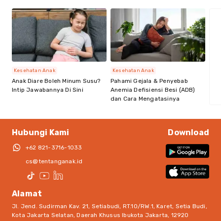
Kesehatan Anak
Kesehatan Anak
Anak Diare Boleh Minum Susu?
Pahami Gejala & Penyebab
Intip Jawabannya Di Sini
Anemia Defisiensi Besi (ADB)
dan Cara Mengatasinya
Hubungi Kami
Download
+62 821-3716-1033
cs@tentanganak.id
Alamat
Jl. Jend. Sudirman Kav. 21, Setiabudi, RT.10/RW.1, Karet, Setia Budi,
Kota Jakarta Selatan, Daerah Khusus Ibukota Jakarta, 12920