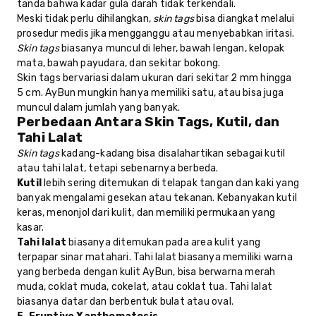
tanda bahwa kadar gula darah tidak terkendali.
Meski tidak perlu dihilangkan,
skin tags
bisa diangkat melalui
prosedur medis jika mengganggu atau menyebabkan iritasi.
Skin tags
biasanya muncul di leher, bawah lengan, kelopak
mata, bawah payudara, dan sekitar bokong.
Skin tags bervariasi dalam ukuran dari sekitar 2 mm hingga
5 cm. AyBun mungkin hanya memiliki satu, atau bisa juga
muncul dalam jumlah yang banyak.
Perbedaan Antara Skin Tags, Kutil, dan
Tahi Lalat
Skin tags
kadang-kadang bisa disalahartikan sebagai kutil
atau tahi lalat, tetapi sebenarnya berbeda.
Kutil
lebih sering ditemukan di telapak tangan dan kaki yang
banyak mengalami gesekan atau tekanan. Kebanyakan kutil
keras, menonjol dari kulit, dan memiliki permukaan yang
kasar.
Tahi lalat
biasanya ditemukan pada area kulit yang
terpapar sinar matahari. Tahi lalat biasanya memiliki warna
yang berbeda dengan kulit AyBun, bisa berwarna merah
muda, coklat muda, cokelat, atau coklat tua. Tahi lalat
biasanya datar dan berbentuk bulat atau oval.