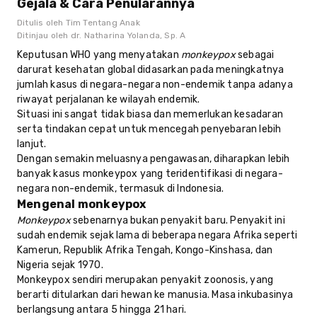
Gejala & Cara Penularannya
Ditulis oleh
Tim Tentang Anak
Ditinjau oleh
dr. Natharina Yolanda, Sp. A
Keputusan WHO yang menyatakan
monkeypox
sebagai
darurat kesehatan global didasarkan pada meningkatnya
jumlah kasus di negara-negara non-endemik tanpa adanya
riwayat perjalanan ke wilayah endemik.
Situasi ini sangat tidak biasa dan memerlukan kesadaran
serta tindakan cepat untuk mencegah penyebaran lebih
lanjut.
Dengan semakin meluasnya pengawasan, diharapkan lebih
banyak kasus monkeypox yang teridentifikasi di negara-
negara non-endemik, termasuk di Indonesia.
Mengenal monkeypox
Monkeypox
sebenarnya bukan penyakit baru. Penyakit ini
sudah endemik sejak lama di beberapa negara Afrika seperti
Kamerun, Republik Afrika Tengah, Kongo-Kinshasa, dan
Nigeria sejak 1970.
Monkeypox sendiri merupakan penyakit zoonosis, yang
berarti ditularkan dari hewan ke manusia. Masa inkubasinya
berlangsung antara 5 hingga 21 hari.