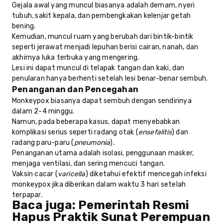
Gejala awal yang muncul biasanya adalah demam, nyeri
tubuh, sakit kepala, dan pembengkakan kelenjar getah
bening.
Kemudian, muncul ruam yang berubah dari bintik-bintik
seperti jerawat menjadi lepuhan berisi cairan, nanah, dan
akhirnya luka terbuka yang mengering.
Lesi ini dapat muncul di telapak tangan dan kaki, dan
penularan hanya berhenti setelah lesi benar-benar sembuh.
Penanganan dan Pencegahan
Monkeypox biasanya dapat sembuh dengan sendirinya
dalam 2-4 minggu.
Namun, pada beberapa kasus, dapat menyebabkan
komplikasi serius seperti radang otak (
ensefalitis
) dan
radang paru-paru (
pneumonia
).
Penanganan utama adalah isolasi, penggunaan masker,
menjaga ventilasi, dan sering mencuci tangan.
Vaksin cacar (
varicella
) diketahui efektif mencegah infeksi
monkeypox jika diberikan dalam waktu 3 hari setelah
terpapar.
Baca juga:
Pemerintah Resmi
Hapus Praktik Sunat Perempuan