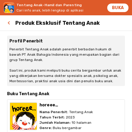
Tentang Anak-Hamil dan Parenting
BUKA
Cari info anak, lebih lengkap di aplikasi
Produk Eksklusif Tentang Anak
Profil Penerbit
Penerbit Tentang Anak adalah penerbit berbadan hukum di
bawah PT Anak Bahagia Indonesia yang merupakan bagian dari
grup Tentang Anak.
Saat ini, produk kami meliputi buku cerita bergambar untuk anak
yang dikerjakan bersama dokter spesialis anak, psikolog anak,
Montessorian, praktisi anak usia dini dan penulis buku anak.
Buku Tentang Anak
horeee…
Nama Penerbit
:
Tentang Anak
Tahun Terbit
:
2023
Jumlah Halaman
:
10 halaman
Genre
:
Buku bergambar