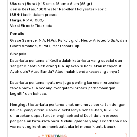
Ukuran (Berat)
:
15 cm x 15 cm x 6 cm (65 gr)
Jenis Kertas
:
100% Water Repellent Polyester Fabric
ISBN
:
Masih dalam proses
Harga
:
Rp170.000,-
Versi Ebook
:
Tidak ada
Penulis
Grace Sameve, M.A, M.Psi, Psikolog, dr. Mesty Ariotedjo SpA, dan 
Gianti Amanda, M.Psi.T, Montessori Dipl.
Sinopsis
Kata-kata pertama si Kecil adalah kata-kata yang spesial dan 
sangat dinanti oleh orang tua. Apakah si Kecil akan menyebut  
Ayah dulu? Atau Bunda? Atau malah benda kesayangannya?

Kata-kata pertama nyatanya juga penting karena merupakan 
tanda bahwa ia sedang mengalami proses perkembangan 
kognitif dan bahasa.

Mengingat kata-kata pertama anak umumnya berkaitan dengan 
hal-hal yang ditemui anak disekitarnya sehari-hari, buku ini 
diharapkan dapat turut menginspirasi si Kecil dalam proses 
pengenalan kata-kata baru. Melalui gambar yang sederhana dan 
warna yang kontras membuat buku ini menarik untuk anak.