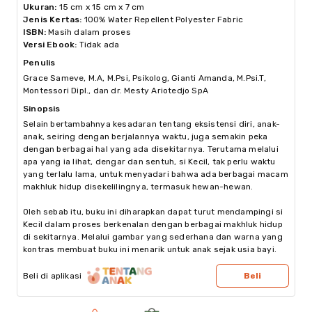
Ukuran
:
15 cm x 15 cm x 7 cm
Jenis Kertas
:
100% Water Repellent Polyester Fabric
ISBN
:
Masih dalam proses
Versi Ebook
:
Tidak ada
Penulis
Grace Sameve, M.A, M.Psi, Psikolog, Gianti Amanda, M.Psi.T, 
Montessori Dipl., dan dr. Mesty Ariotedjo SpA
Sinopsis
Selain bertambahnya kesadaran tentang eksistensi diri, anak-
anak, seiring dengan berjalannya waktu, juga semakin peka 
dengan berbagai hal yang ada disekitarnya. Terutama melalui 
apa yang ia lihat, dengar dan sentuh, si Kecil, tak perlu waktu 
yang terlalu lama, untuk menyadari bahwa ada berbagai macam 
makhluk hidup disekelilingnya, termasuk hewan-hewan.

Oleh sebab itu, buku ini diharapkan dapat turut mendampingi si 
Kecil dalam proses berkenalan dengan berbagai makhluk hidup 
di sekitarnya. Melalui gambar yang sederhana dan warna yang 
kontras membuat buku ini menarik untuk anak sejak usia bayi.
Beli di aplikasi
Beli