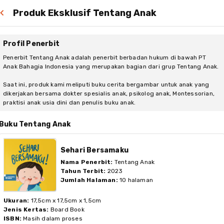
Produk Eksklusif Tentang Anak
Profil Penerbit
Penerbit Tentang Anak adalah penerbit berbadan hukum di bawah PT
Anak Bahagia Indonesia yang merupakan bagian dari grup Tentang Anak.
Saat ini, produk kami meliputi buku cerita bergambar untuk anak yang
dikerjakan bersama dokter spesialis anak, psikolog anak, Montessorian,
praktisi anak usia dini dan penulis buku anak.
Buku Tentang Anak
Sehari Bersamaku
Nama Penerbit
:
Tentang Anak
Tahun Terbit
:
2023
Jumlah Halaman
:
10 halaman
Ukuran
:
17,5cm x 17,5cm x 1,5cm
Jenis Kertas
:
Board Book
ISBN
:
Masih dalam proses