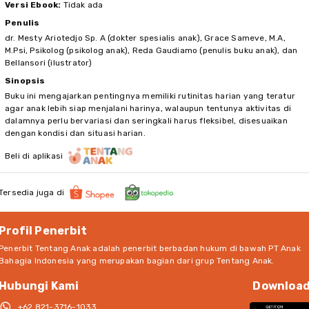
Versi Ebook
:
Tidak ada
Penulis
dr. Mesty Ariotedjo Sp. A (dokter spesialis anak), Grace Sameve, M.A, 
M.Psi, Psikolog (psikolog anak), Reda Gaudiamo (penulis buku anak), dan 
Bellansori (ilustrator)
Sinopsis
Buku ini mengajarkan pentingnya memiliki rutinitas harian yang teratur 
agar anak lebih siap menjalani harinya, walaupun tentunya aktivitas di 
dalamnya perlu bervariasi dan seringkali harus fleksibel, disesuaikan 
dengan kondisi dan situasi harian.
Beli di aplikasi
Tersedia juga di
Profil Penerbit
Penerbit Tentang Anak adalah penerbit berbadan hukum di bawah PT Anak
Bahagia Indonesia yang merupakan bagian dari grup Tentang Anak.
Hubungi Kami
Downloa
+62 821-3716-1033