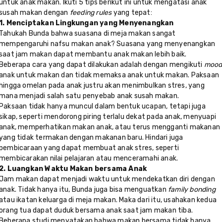
untuk anak makan. Ikuti 5 tips berikut ini untuk mengatasi anak
susah makan dengan
feeding rules
yang tepat:
1. Menciptakan Lingkungan yang Menyenangkan
Tahukah Bunda bahwa suasana di meja makan sangat
mempengaruhi nafsu makan anak? Suasana yang menyenangkan
saat jam makan dapat membantu anak makan lebih baik.
Beberapa cara yang dapat dilakukan adalah dengan mengikuti
moo
anak untuk makan dan tidak memaksa anak untuk makan. Paksaan
hingga omelan pada anak justru akan menimbulkan stres, yang
mana menjadi salah satu penyebab anak susah makan.
Paksaan tidak hanya muncul dalam bentuk ucapan, tetapi juga
sikap, seperti mendorong piring terlalu dekat pada anak, menyuapi
anak, memperhatikan makan anak, atau terus mengganti makanan
yang tidak termakan dengan makanan baru. Hindari juga
pembicaraan yang dapat membuat anak stres, seperti
membicarakan nilai pelajaran atau menceramahi anak.
2. Luangkan Waktu Makan bersama Anak
Jam makan dapat menjadi waktu untuk mendekatkan diri dengan
anak. Tidak hanya itu, Bunda juga bisa menguatkan
family bonding
atau ikatan keluarga di meja makan. Maka dari itu, usahakan kedua
orang tua dapat duduk bersama anak saat jam makan tiba.
Beberapa studi menyatakan bahwa makan bersama tidak hanya