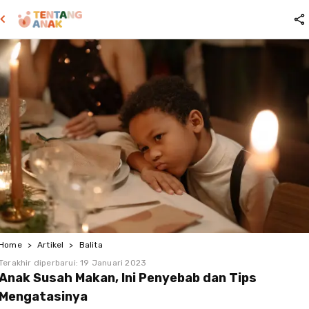
Home
>
Artikel
>
Balita
Terakhir diperbarui:
19 Januari 2023
Anak Susah Makan, Ini Penyebab dan Tips
Mengatasinya