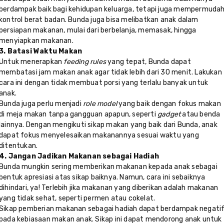
berdampak baik bagi kehidupan keluarga, tetapi juga mempermuda
kontrol berat badan. Bunda juga bisa melibatkan anak dalam
persiapan makanan, mulai dari berbelanja, memasak, hingga
menyiapkan makanan.
3. Batasi Waktu Makan
Untuk menerapkan
feeding rules
yang tepat, Bunda dapat
membatasi jam makan anak agar tidak lebih dari 30 menit. Lakukan
cara ini dengan tidak membuat porsi yang terlalu banyak untuk
anak.
Bunda juga perlu menjadi
role model
yang baik dengan fokus makan
di meja makan tanpa gangguan apapun, seperti
gadget
atau benda
lainnya. Dengan mengikuti sikap makan yang baik dari Bunda, anak
dapat fokus menyelesaikan makanannya sesuai waktu yang
ditentukan.
4. Jangan Jadikan Makanan sebagai Hadiah
Bunda mungkin sering memberikan makanan kepada anak sebagai
bentuk apresiasi atas sikap baiknya. Namun, cara ini sebaiknya
dihindari, ya! Terlebih jika makanan yang diberikan adalah makanan
yang tidak sehat, seperti permen atau cokelat.
Sikap pemberian makanan sebagai hadiah dapat berdampak negati
pada kebiasaan makan anak. Sikap ini dapat mendorong anak untuk