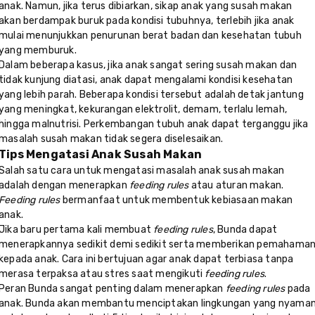
anak. Namun, jika terus dibiarkan, sikap anak yang susah makan
akan berdampak buruk pada kondisi tubuhnya, terlebih jika anak
mulai menunjukkan penurunan berat badan dan kesehatan tubuh
yang memburuk.
Dalam beberapa kasus, jika anak sangat sering susah makan dan
tidak kunjung diatasi, anak dapat mengalami kondisi kesehatan
yang lebih parah. Beberapa kondisi tersebut adalah detak jantung
yang meningkat, kekurangan elektrolit, demam, terlalu lemah,
hingga malnutrisi. Perkembangan tubuh anak dapat terganggu jika
masalah susah makan tidak segera diselesaikan.
Tips Mengatasi Anak Susah Makan
Salah satu cara untuk mengatasi masalah anak susah makan
adalah dengan menerapkan
feeding rules
atau aturan makan.
Feeding rules
bermanfaat untuk membentuk kebiasaan makan
anak.
Jika baru pertama kali membuat
feeding rules
, Bunda dapat
menerapkannya sedikit demi sedikit serta memberikan pemahama
kepada anak. Cara ini bertujuan agar anak dapat terbiasa tanpa
merasa terpaksa atau stres saat mengikuti
feeding rules
.
Peran Bunda sangat penting dalam menerapkan
feeding rules
pada
anak. Bunda akan membantu menciptakan lingkungan yang nyama