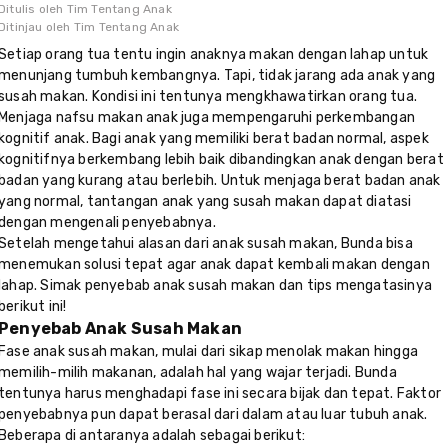
Ditulis oleh
Tim Tentang Anak
Ditinjau oleh
Tim Tentang Anak
Setiap orang tua tentu ingin anaknya makan dengan lahap untuk
menunjang tumbuh kembangnya. Tapi, tidak jarang ada anak yang
susah makan. Kondisi ini tentunya mengkhawatirkan orang tua.
Menjaga nafsu makan anak juga mempengaruhi perkembangan
kognitif anak. Bagi anak yang memiliki berat badan normal, aspek
kognitifnya berkembang lebih baik dibandingkan anak dengan berat
badan yang kurang atau berlebih. Untuk menjaga berat badan anak
yang normal, tantangan anak yang susah makan dapat diatasi
dengan mengenali penyebabnya.
Setelah mengetahui alasan dari anak susah makan, Bunda bisa
menemukan solusi tepat agar anak dapat kembali makan dengan
lahap. Simak penyebab anak susah makan dan tips mengatasinya
berikut ini!
Penyebab Anak Susah Makan
Fase anak susah makan, mulai dari sikap menolak makan hingga
memilih-milih makanan, adalah hal yang wajar terjadi. Bunda
tentunya harus menghadapi fase ini secara bijak dan tepat. Faktor
penyebabnya pun dapat berasal dari dalam atau luar tubuh anak.
Beberapa di antaranya adalah sebagai berikut: