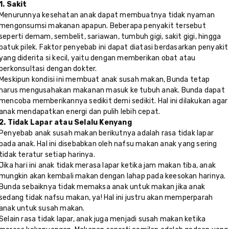
1. Sakit
Menurunnya kesehatan anak dapat membuatnya tidak nyaman
mengonsumsi makanan apapun. Beberapa penyakit tersebut
seperti demam, sembelit, sariawan, tumbuh gigi, sakit gigi, hingga
batuk pilek. Faktor penyebab ini dapat diatasi berdasarkan penyakit
yang diderita si kecil, yaitu dengan memberikan obat atau
berkonsultasi dengan dokter.
Meskipun kondisi ini membuat anak susah makan, Bunda tetap
harus mengusahakan makanan masuk ke tubuh anak. Bunda dapat
mencoba memberikannya sedikit demi sedikit. Hal ini dilakukan agar
anak mendapatkan energi dan pulih lebih cepat.
2. Tidak Lapar atau Selalu Kenyang
Penyebab anak susah makan berikutnya adalah rasa tidak lapar
pada anak. Hal ini disebabkan oleh nafsu makan anak yang sering
tidak teratur setiap harinya.
Jika hari ini anak tidak merasa lapar ketika jam makan tiba, anak
mungkin akan kembali makan dengan lahap pada keesokan harinya.
Bunda sebaiknya tidak memaksa anak untuk makan jika anak
sedang tidak nafsu makan, ya! Hal ini justru akan memperparah
anak untuk susah makan.
Selain rasa tidak lapar, anak juga menjadi susah makan ketika