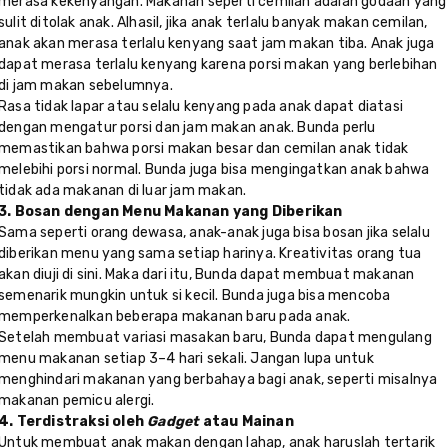
merasa kekenyangan. Makanan seperti cemilan adalah godaan yang
sulit ditolak anak. Alhasil, jika anak terlalu banyak makan cemilan,
anak akan merasa terlalu kenyang saat jam makan tiba. Anak juga
dapat merasa terlalu kenyang karena porsi makan yang berlebihan
di jam makan sebelumnya.
Rasa tidak lapar atau selalu kenyang pada anak dapat diatasi
dengan mengatur porsi dan jam makan anak. Bunda perlu
memastikan bahwa porsi makan besar dan cemilan anak tidak
melebihi porsi normal. Bunda juga bisa mengingatkan anak bahwa
tidak ada makanan di luar jam makan.
3. Bosan dengan Menu Makanan yang Diberikan
Sama seperti orang dewasa, anak-anak juga bisa bosan jika selalu
diberikan menu yang sama setiap harinya. Kreativitas orang tua
akan diuji di sini. Maka dari itu, Bunda dapat membuat makanan
semenarik mungkin untuk si kecil. Bunda juga bisa mencoba
memperkenalkan beberapa makanan baru pada anak.
Setelah membuat variasi masakan baru, Bunda dapat mengulang
menu makanan setiap 3–4 hari sekali. Jangan lupa untuk
menghindari makanan yang berbahaya bagi anak, seperti misalnya
makanan pemicu alergi.
4. Terdistraksi oleh
Gadget
atau Mainan
Untuk membuat anak makan dengan lahap, anak haruslah tertarik