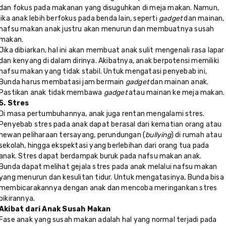
dan fokus pada makanan yang disuguhkan di meja makan. Namun,
jika anak lebih berfokus pada benda lain, seperti
gadget
dan mainan,
nafsu makan anak justru akan menurun dan membuatnya susah
makan.
Jika dibiarkan, hal ini akan membuat anak sulit mengenali rasa lapar
dan kenyang di dalam dirinya. Akibatnya, anak berpotensi memiliki
nafsu makan yang tidak stabil. Untuk mengatasi penyebab ini,
Bunda harus membatasi jam bermain
gadget
dan mainan anak.
Pastikan anak tidak membawa
gadget
atau mainan ke meja makan
5. Stres
Di masa pertumbuhannya, anak juga rentan mengalami stres.
Penyebab stres pada anak dapat berasal dari kematian orang atau
hewan peliharaan tersayang, perundungan (
bullying
) di rumah atau
sekolah, hingga ekspektasi yang berlebihan dari orang tua pada
anak. Stres dapat berdampak buruk pada nafsu makan anak.
Bunda dapat melihat gejala stres pada anak melalui nafsu makan
yang menurun dan kesulitan tidur. Untuk mengatasinya, Bunda bisa
membicarakannya dengan anak dan mencoba meringankan stres
pikirannya.
Akibat dari Anak Susah Makan
Fase anak yang susah makan adalah hal yang normal terjadi pada