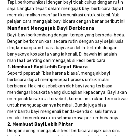
Tapi, berkomunikasi dengan bayi tidak cukup dengan rutin
saja. Langkah tepat dalam mengajak bayi berbicara dapat
memaksimalkan manfaat komunikasi untuk si kecil. Yuk
pelajari cara mengajak bayi bicara dengan benar berikut ini!
Manfaat Mengajak Bayi Berbicara
Bayi-bayi berkembang dengan tempo yang berbeda-beda.
Dengan berkomunikasi secara rutin dengan bayi sejak usia
dini, kemampuan bicara bayi akan lebih terlatih dengan
banyaknya kosakata yang ia kenali. Di bawah ini adalah
manfaat penting dari mengajak si kecil berbicara:
1. Membuat Bayi Lebih Cepat Bicara
Seperti pepatah “bisa karena biasa”, mengajak bayi
berbicara dapat mempercepat proses untuk mulai
berbicara. Hak ini disebabkan oleh bayi yang terbiasa
mendengar kosakata yang diucapkan kepadanya. Bayi akan
mengenali kosakata tersebut, kemudian ia akan termotivasi
untuk mengucapkannya kembali. Bunda juga bisa
membantu bayi mengenali benda-benda di sekitarnya
melalui komunikasi rutin selama masa pertumbuhannya.
2. Membuat Bayi Lebih Pintar
Dengan sering mengajak si kecil berbicara sejak usia dini,