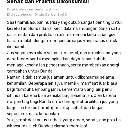
Sehat dan Praktis Dikonsumsi!
Ditulis oleh
Tim Tentang Anak
Ditinjau oleh
dr. Dinda Derda, SpOG
Saat hamil, asupan nutrisi yang cukup sangat penting untuk
kesehatan Bunda dan si Kecil dalam kandungan. Salah satu
cara mudah dan praktis untuk memenuhi kebutuhan gizi
harian adalah dengan mengonsumsi jus yang bagus untuk
ibu hamil.
Jus segar kaya akan vitamin, mineral, dan antioksidan yang
dapat membantu meningkatkan daya tahan tubuh,
menjaga kesehatan pencernaan, serta memberikan energi
tambahan untuk Bunda.
Namun, tidak semua jus aman untuk dikonsumsi selama
kehamilan. Beberapa jenis jus memiliki manfaat luar biasa
bagi tumbuh kembang janin, sementara yang lain perlu
dihindari karena bisa berisiko bagi kesehatan. Oleh karena
itu, penting bagi Bunda untuk mengetahui pilihan jus yang
bagus untuk ibu hamil agar tetap sehat dan bugar
sepanjang masa kehamilan.
Yuk, simak daftar jus terbaik yang aman, sehat, dan praktis
dikonsumsi oleh Bunda selama kehamilan!