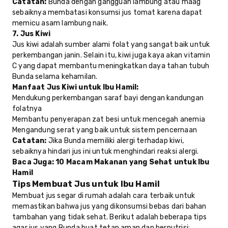
Catatan:
Bunda dengan gangguan lambung atau maag
sebaiknya membatasi konsumsi jus tomat karena dapat
memicu asam lambung naik.
7. Jus Kiwi
Jus kiwi adalah sumber alami folat yang sangat baik untuk
perkembangan janin. Selain itu, kiwi juga kaya akan vitamin
C yang dapat membantu meningkatkan daya tahan tubuh
Bunda selama kehamilan.
Manfaat Jus Kiwi untuk Ibu Hamil:
Mendukung perkembangan saraf bayi dengan kandungan
folatnya
Membantu penyerapan zat besi untuk mencegah anemia
Mengandung serat yang baik untuk sistem pencernaan
Catatan:
Jika Bunda memiliki alergi terhadap kiwi,
sebaiknya hindari jus ini untuk menghindari reaksi alergi.
Baca Juga:
10 Macam Makanan yang Sehat untuk Ibu
Hamil
Tips Membuat Jus untuk Ibu Hamil
Membuat jus segar di rumah adalah cara terbaik untuk
memastikan bahwa jus yang dikonsumsi bebas dari bahan
tambahan yang tidak sehat. Berikut adalah beberapa tips
agar jus yang Bunda buat tetap aman dan bernutrisi: