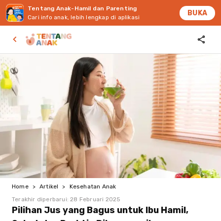
Tentang Anak-Hamil dan Parenting
BUKA
Cari info anak, lebih lengkap di aplikasi
Home
>
Artikel
>
Kesehatan Anak
Terakhir diperbarui:
28 Februari 2025
Pilihan Jus yang Bagus untuk Ibu Hamil,