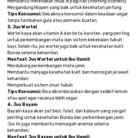
Membantu meredakan mual di pagi hari (morning sickness)
Mengandung likopen yang baik untuk kesehatan jantung
Tips Konsumsi:
Sebaiknya konsumsi dalam keadaan segar
tanpa tambahan gula atau pemanis buatan.
3. Jus Wortel
Wortel kaya akan vitamin A dan beta-karoten, yang penting
untuk perkembangan mata dan sistem kekebalan tubuh
bayi. Selain itu, jus wortel juga baik untuk kesehatan kulit
Bunda selama kehamilan.
Manfaat Jus Wortel untuk Ibu Hamil:
Mendukung perkembangan mata janin
Membantu menjaga kesehatan kulit dan mencegah jerawat
kehamilan
Memperkuat sistem imun tubuh
Tips Konsumsi:
Bisa dikombinasikan dengan sedikit lemon
atau apel agar rasanya lebih segar.
4. Jus Bayam
Bayam kaya akan zat besi, folat, dan kalsium yang sangat
penting untuk kesehatan Bunda dan perkembangan janin.
Jus ini juga membantu mencegah anemia selama
kehamilan.
Manfaat Jus Bayam untuk Ibu Hamil: