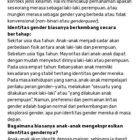
konteks jenis kelamin. Hal ini mencakup pemahaman apakah
seseorang merasa sebagai laki-laki, perempuan, atau
mungkin merasa sebagai gender yang berbeda atau tidak
konvensional (non-binari atau
genderqueer
).
Identitas gender biasanya berkembang secara
bertahap:
Sekitar usia dua tahun: Anak-anak menjadi sadar akan
perbedaan fisik antara anak laki-laki dan perempuan.
Sebelum usia tiga tahun: Mayoritas dari anak-anak dapat
dengan mudah menyebut dirinya laki-laki atau perempuan.
Pada usia empat tahun: Kebanyakan anak memiliki
kesadaran yang stabil tentang identitas gender mereka.
Pada masa kehidupan yang sama, anak-anak mempelajari
perilaku peran gender—yaitu, melakukan "sesuatu yang
dilakukan anak laki-laki" atau "yang dilakukan anak
perempuan". Namun, preferensi dan permainan lintas
gender adalah bagian normal dari perkembangan dan
eksplorasi gender, apa pun identitas gender mereka di masa
depan.
Bagaimana biasanya anak-anak mengekspresikan
identitas gendernya?
Anak-anak akan identik dengan mainan, sehingga ia dapet