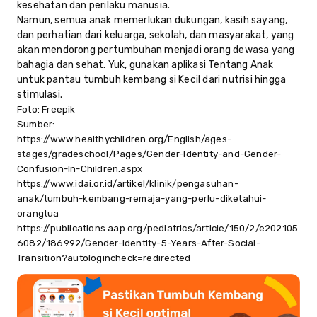
kesehatan dan perilaku manusia.
Namun, semua anak memerlukan dukungan, kasih sayang,
dan perhatian dari keluarga, sekolah, dan masyarakat, yang
akan mendorong pertumbuhan menjadi orang dewasa yang
bahagia dan sehat. Yuk, gunakan aplikasi Tentang Anak
untuk pantau tumbuh kembang si Kecil dari nutrisi hingga
stimulasi.
Foto: Freepik
Sumber:
https://www.healthychildren.org/English/ages-
stages/gradeschool/Pages/Gender-Identity-and-Gender-
Confusion-In-Children.aspx
https://www.idai.or.id/artikel/klinik/pengasuhan-
anak/tumbuh-kembang-remaja-yang-perlu-diketahui-
orangtua
https://publications.aap.org/pediatrics/article/150/2/e202105
6082/186992/Gender-Identity-5-Years-After-Social-
Transition?autologincheck=redirected