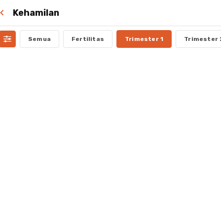
Kehamilan
Semua
Fertilitas
Trimester 1
Trimester 