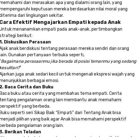
memahami dan merasakan apa yang dialami orang lain, yang
mempengaruhi keputusan mereka berdasarkan nilai moral yang
diterima dari lingkungan sekitar.
Cara Efektif Mengajarkan Empati kepada Anak
Untuk menanamkan empati pada anak-anak, pertimbangkan
strategi berikut:
1. Diskusikan Perasaan
Ajak anak berdiskusi tentang perasaan mereka sendiri dan orang
lain. Gunakan pertanyaan terbuka seperti,
"
Bagaimana perasaanmu jika berada di posisi temanmu yang sedang
kesulitan?
"
Ajarkan juga anak sedari kecil untuk mengenali ekspresi wajah yang
menunjukkan berbagai emosi.
2. Baca Cerita dan Buku
Baca buku atau cerita yang membahas tema empati. Cerita
tentang pengalaman orang lain membantu anak memahami
perspektif yang berbeda.
Buku seperti seri Sikap Baik “Empati” dari Tentang Anak bisa
menjadi pilihan yang baik agar Anak bisa memahami perspektif
berbeda pengalaman orang lain.
3. Berikan Teladan