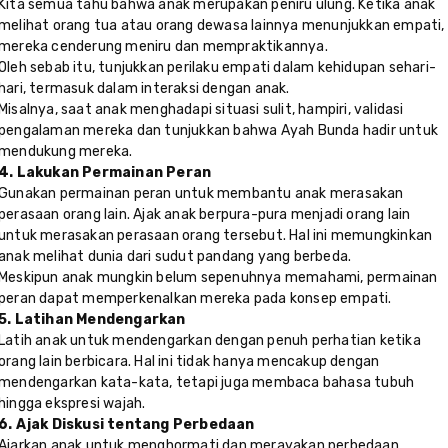
Kita semua tahu bahwa anak merupakan peniru ulung. Ketika anak
melihat orang tua atau orang dewasa lainnya menunjukkan empati,
mereka cenderung meniru dan mempraktikannya.
Oleh sebab itu, tunjukkan perilaku empati dalam kehidupan sehari-
hari, termasuk dalam interaksi dengan anak.
Misalnya, saat anak menghadapi situasi sulit, hampiri, validasi
pengalaman mereka dan tunjukkan bahwa Ayah Bunda hadir untuk
mendukung mereka.
4. Lakukan Permainan Peran
Gunakan permainan peran untuk membantu anak merasakan
perasaan orang lain. Ajak anak berpura-pura menjadi orang lain
untuk merasakan perasaan orang tersebut. Hal ini memungkinkan
anak melihat dunia dari sudut pandang yang berbeda.
Meskipun anak mungkin belum sepenuhnya memahami, permainan
peran dapat memperkenalkan mereka pada konsep empati.
5. Latihan Mendengarkan
Latih anak untuk mendengarkan dengan penuh perhatian ketika
orang lain berbicara. Hal ini tidak hanya mencakup dengan
mendengarkan kata-kata, tetapi juga membaca bahasa tubuh
hingga ekspresi wajah.
6. Ajak Diskusi tentang Perbedaan
Ajarkan anak untuk menghormati dan merayakan perbedaan.