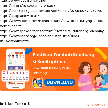
https://www.researchgate.net
https://doi.org/10.3233/DEV-210308
https://journals.sagepub.com/doi/abs/10.1177/0265407520969907
https://craigbarlow.co.uk/
https://www.webmd.com/mental-health/how-does-bullying-affect-
mental-health
https://www.apa.org/monitor/2021/11/feature-cultivating-empathy
https://www.unodc.org/unodc/en/listen-first/super-
skills/empathy.html
Artikel Terkait
Lihat Semua