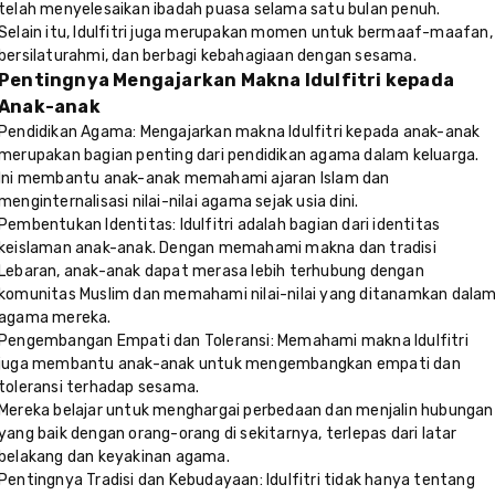
telah menyelesaikan ibadah puasa selama satu bulan penuh.
Selain itu, Idulfitri juga merupakan momen untuk bermaaf-maafan,
bersilaturahmi, dan berbagi kebahagiaan dengan sesama.
Pentingnya Mengajarkan Makna Idulfitri kepada
Anak-anak
Pendidikan Agama: Mengajarkan makna Idulfitri kepada anak-anak
merupakan bagian penting dari pendidikan agama dalam keluarga.
Ini membantu anak-anak memahami ajaran Islam dan
menginternalisasi nilai-nilai agama sejak usia dini.
Pembentukan Identitas: Idulfitri adalah bagian dari identitas
keislaman anak-anak. Dengan memahami makna dan tradisi
Lebaran, anak-anak dapat merasa lebih terhubung dengan
komunitas Muslim dan memahami nilai-nilai yang ditanamkan dala
agama mereka.
Pengembangan Empati dan Toleransi: Memahami makna Idulfitri
juga membantu anak-anak untuk mengembangkan empati dan
toleransi terhadap sesama.
Mereka belajar untuk menghargai perbedaan dan menjalin hubungan
yang baik dengan orang-orang di sekitarnya, terlepas dari latar
belakang dan keyakinan agama.
Pentingnya Tradisi dan Kebudayaan: Idulfitri tidak hanya tentang