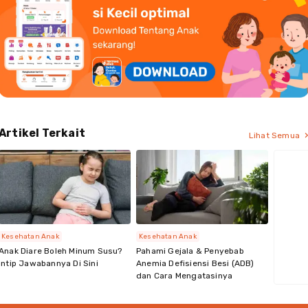
Artikel Terkait
Lihat Semua
Kesehatan Anak
Kesehatan Anak
Anak Diare Boleh Minum Susu?
Pahami Gejala & Penyebab
Intip Jawabannya Di Sini
Anemia Defisiensi Besi (ADB)
dan Cara Mengatasinya