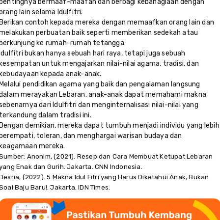
pentingnya bermaaf-maafan dan berbagi kebahagiaan dengan
orang lain selama Idulfitri.
Berikan contoh kepada mereka dengan memaafkan orang lain dan
melakukan perbuatan baik seperti memberikan sedekah atau
berkunjung ke rumah-rumah tetangga.
Idulfitri bukan hanya sebuah hari raya, tetapi juga sebuah
kesempatan untuk mengajarkan nilai-nilai agama, tradisi, dan
kebudayaan kepada anak-anak.
Melalui pendidikan agama yang baik dan pengalaman langsung
dalam merayakan Lebaran, anak-anak dapat memahami makna
sebenarnya dari Idulfitri dan menginternalisasi nilai-nilai yang
terkandung dalam tradisi ini.
Dengan demikian, mereka dapat tumbuh menjadi individu yang lebih
berempati, toleran, dan menghargai warisan budaya dan
keagamaan mereka.
Sumber: Anonim, (2021). Resep dan Cara Membuat Ketupat Lebaran
yang Enak dan Gurih. Jakarta. CNN Indonesia.
Desria, (2022).
5 Makna Idul Fitri yang Harus Diketahui Anak, Bukan
Soal Baju Baru!. Jakarta. IDN Times.