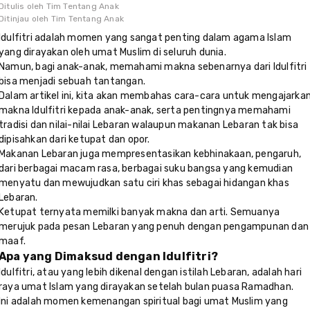
Ditulis oleh
Tim Tentang Anak
Ditinjau oleh
Tim Tentang Anak
Idulfitri adalah momen yang sangat penting dalam agama Islam
yang dirayakan oleh umat Muslim di seluruh dunia.
Namun, bagi anak-anak, memahami makna sebenarnya dari Idulfitri
bisa menjadi sebuah tantangan.
Dalam artikel ini, kita akan membahas cara-cara untuk mengajarka
makna Idulfitri kepada anak-anak, serta pentingnya memahami
tradisi dan nilai-nilai Lebaran walaupun makanan Lebaran tak bisa
dipisahkan dari ketupat dan opor.
Makanan Lebaran juga mempresentasikan kebhinakaan, pengaruh,
dari berbagai macam rasa, berbagai suku bangsa yang kemudian
menyatu dan mewujudkan satu ciri khas sebagai hidangan khas
Lebaran.
Ketupat ternyata memilki banyak makna dan arti. Semuanya
merujuk pada pesan Lebaran yang penuh dengan pengampunan dan
maaf.
Apa yang Dimaksud dengan Idulfitri?
Idulfitri, atau yang lebih dikenal dengan istilah Lebaran, adalah hari
raya umat Islam yang dirayakan setelah bulan puasa Ramadhan.
Ini adalah momen kemenangan spiritual bagi umat Muslim yang