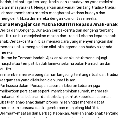
ibadah, tetapi juga tentang tradisi dan kebudayaan yang melekat
dalam masyarakat. Mengajarkan anak-anak tentang tradisi-tradisi
Lebaran membantu mereka menghargai warisan budaya dan
mengidentifikasi diri mereka dengan komunitas mereka.
Cara Mengajarkan Makna Idulfitri kepada Anak-anak
Cerita dan Dongeng: Gunakan cerita-cerita dan dongeng tentang
Idulfitri untuk menjelaskan makna dan tradisi Lebaran kepada anak-
anak. Cerita-cerita ini bisa menjadi cara yang menyenangkan dan
menarik untuk mengajarkan nilai-nilai agama dan budaya kepada
mereka.
Liburan ke Tempat Ibadah: Ajak anak-anak untuk mengunjungi
masjid atau tempat ibadah lainnya selama bulan Ramadhan dan
Idulfitri.
Ini memberi mereka pengalaman langsung tentang ritual dan tradisi
keagamaan yang dilakukan oleh umat Islam.
Partisipasi dalam Persiapan Lebaran: Liburan Lebaran juga
melibatkan persiapan seperti membersihkan rumah, memasak
makanan khas Lebaran, dan berbelanja untuk keperluan Lebaran.
Libatkan anak-anak dalam proses ini sehingga mereka dapat
merasakan suasana dan kegembiraan menjelang Idulfitri.
Bermaaf-maafan dan Berbagi Kebaikan: Ajarkan anak-anak tentan