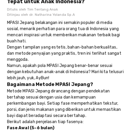
Tepat untuk Anak Indonesia?
Ditulis oleh
Tim Tentang Anak
Ditinjau oleh
dr. Natharina Yolanda Sp.A
MPASI Jepang belakangan ini semakin populer di media
sosial, menarik perhatian para orang tua di Indonesia yang
mencari inspirasi untuk memberikan makanan terbaik bagi
buah hati.
Dengan tampilan yang estetis, bahan-bahan berkualitas,
dan metode penyajian yang praktis, tren ini terlihat sangat
menggoda.
Namun, apakah pola MPASI Jepang benar-benar sesuai
dengan kebutuhan anak-anak di Indonesia? Mari kita telusuri
lebih jauh, yuk, AyBun!
Bagaimana Metode MPASI Jepang?
Metode MPASI Jepang dirancang dengan pendekatan
bertahap sesuai dengan usia dan kemampuan
perkembangan bayi. Setiap fase memperhatikan tekstur,
porsi, dan jenis makanan yang diberikan untuk memastikan
bayi dapat beradaptasi secara bertahap.
Berikut adalah penjelasan tiap fasenya:
Fase Awal (5–6 bulan)