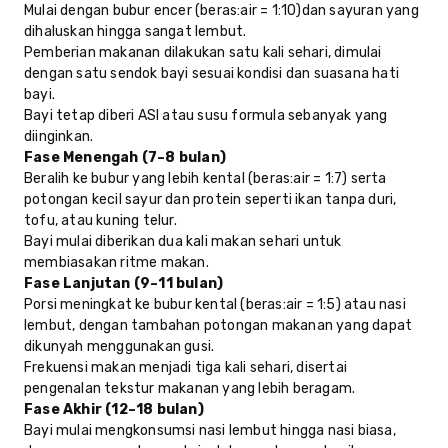
Mulai dengan bubur encer (beras:air = 1:10)
dan sayuran yang
dihaluskan hingga sangat lembut.
Pemberian makanan dilakukan satu kali sehari, dimulai
dengan satu sendok bayi sesuai kondisi dan suasana hati
bayi.
Bayi tetap diberi ASI atau susu formula sebanyak yang
diinginkan.
Fase Menengah (7–8 bulan)
Beralih ke bubur yang lebih kental (beras:air = 1:7) serta
potongan kecil sayur dan protein seperti ikan tanpa duri,
tofu, atau kuning telur.
Bayi mulai diberikan dua kali makan sehari untuk
membiasakan ritme makan.
Fase Lanjutan (9–11 bulan)
Porsi meningkat ke bubur kental (beras:air = 1:5) atau nasi
lembut, dengan tambahan potongan makanan yang dapat
dikunyah menggunakan gusi.
Frekuensi makan menjadi tiga kali sehari, disertai
pengenalan tekstur makanan yang lebih beragam.
Fase Akhir (12–18 bulan)
Bayi mulai mengkonsumsi nasi lembut hingga nasi biasa,