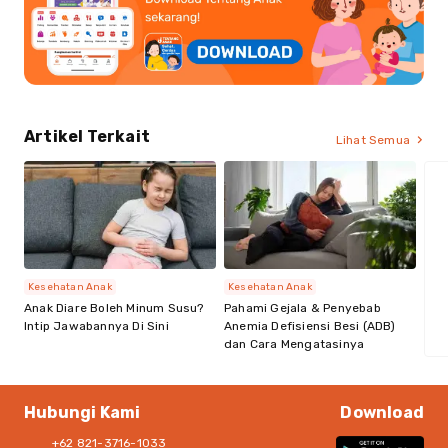
Artikel Terkait
Lihat Semua
Kesehatan Anak
Kesehatan Anak
Anak Diare Boleh Minum Susu?
Pahami Gejala & Penyebab
Intip Jawabannya Di Sini
Anemia Defisiensi Besi (ADB)
dan Cara Mengatasinya
Hubungi Kami
Download
+62 821-3716-1033