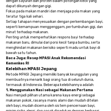
dengan sayuran dan protein dalam potongan kecil yang
dapat dikunyah dengan gigi.
Fokus pada makan mandiri dan menjaga pola makan yang
teratur tiga kali sehari.
Setiap tahapan menyesuaikan dengan perkembangan bayi,
seperti kemampuan menggenggam, pertumbuhan gigi, dan
minat terhadap makanan.
Penting untuk memperhatikan respons bayi terhadap
makanan baru, dimulai dari porsi kecil tanpa bumbu, serta
menghindari makanan berisiko seperti madu untuk bayi di
bawah satu tahun.
Baca Juga:
Resep MPASI Anak Rekomendasi
Kemenkes RI
Kelebihan MPASI Jepang
Metode MPASI Jepang memiliki banyak keunggulan yang
membuatnya menarik bagi orang tua di seluruh dunia,
termasuk di Indonesia. Beberapa kelebihannya adalah:
1. Menggunakan Nasi sebagai Makanan Pertama
Nasi menjadi pilihan utama karena kaya energi sebagai
makanan pokok, rasanya manis alami dan mudah ditelan
oleh bayi, mudah dicerna oleh sistem pencernaan bayi,
minim risiko alergi, dan cocok dipadukan dengan berbagai