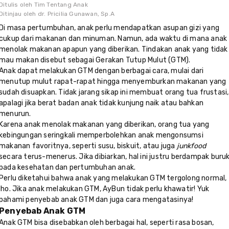
Ditulis oleh
Tim Tentang Anak
Ditinjau oleh
dr. Pricilia Gunawan, Sp.A
Di masa pertumbuhan, anak perlu mendapatkan asupan gizi yang
cukup dari makanan dan minuman. Namun, ada waktu di mana anak
menolak makanan apapun yang diberikan. Tindakan anak yang tidak
mau makan disebut sebagai Gerakan Tutup Mulut (GTM).
Anak dapat melakukan GTM dengan berbagai cara, mulai dari
menutup mulut rapat-rapat hingga menyemburkan makanan yang
sudah disuapkan. Tidak jarang sikap ini membuat orang tua frustasi,
apalagi jika berat badan anak tidak kunjung naik atau bahkan
menurun.
Karena anak menolak makanan yang diberikan, orang tua yang
kebingungan seringkali memperbolehkan anak mengonsumsi
makanan favoritnya, seperti susu, biskuit, atau juga
junkfood
secara terus-menerus. Jika dibiarkan, hal ini justru berdampak buru
pada kesehatan dan pertumbuhan anak.
Perlu diketahui bahwa anak yang melakukan GTM tergolong normal,
lho. Jika anak melakukan GTM, AyBun tidak perlu khawatir! Yuk
pahami penyebab anak GTM dan juga cara mengatasinya!
Penyebab Anak GTM
Anak GTM bisa disebabkan oleh berbagai hal, seperti rasa bosan,