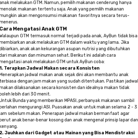
anak melakukan GTM. Namun, pemilih makanan cenderung hanya
menolak makanan tertentu saja. Anak yang pemilih makanan
mungkin akan mengonsumsi makanan favoritnya secara terus-
menerus.
Cara Mengatasi Anak GTM
Walaupun GTM termasuk normal terjadi pada anak, AyBun tidak bisa
membiarkan anak melakukan GTM dalam waktu yang lama. Jika
dibiarkan, anak akan kekurangan asupan nutrisi yang dibutuhkan
dari makanan dan minuman sehat. Berikut ini adalah cara
mengatasi anak melakukan GTM untuk AyBun coba:
1. Terapkan Jadwal Makan secara Konsisten
Menerapkan jadwal makan anak sejak dini akan membantu anak
terbiasa dengan jam makan yang sudah ditentukan. Pastikan jadwa
makan dilaksanakan secara konsisten dan idealnya makan tidak
boleh lebih dari 30 menit.
Untuk Bunda yang memberikan MPASI, perbanyak makanan sambil
perlahan mengurangi ASI. Puasakan anak untuk makan selama 2 - 3
jam sebelum makan. Penerapan jadwal makan bermanfaat agar
perut anak benar-benar kosong dan anak mengenal prinsip lapar da
kenyang.
2. Jauhkan dari Gadget atau Mainan yang Bisa Mendistraksi