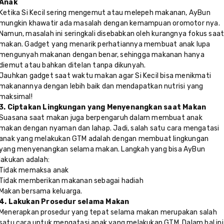
Anak
Ketika Si Kecil sering mengemut atau melepeh makanan, AyBun
mungkin khawatir ada masalah dengan kemampuan oromotor nya.
Namun, masalah ini seringkali disebabkan oleh kurangnya fokus saa
makan. Gadget yang menarik perhatiannya membuat anak lupa
mengunyah makanan dengan benar, sehingga makanan hanya
diemut atau bahkan ditelan tanpa dikunyah.
Jauhkan gadget saat waktu makan agar Si Kecil bisa menikmati
makanannya dengan lebih baik dan mendapatkan nutrisi yang
maksimal!
3. Ciptakan Lingkungan yang Menyenangkan saat Makan
Suasana saat makan juga berpengaruh dalam membuat anak
makan dengan nyaman dan lahap. Jadi, salah satu cara mengatasi
anak yang melakukan GTM adalah dengan membuat lingkungan
yang menyenangkan selama makan. Langkah yang bisa AyBun
lakukan adalah:
Tidak memaksa anak
Tidak memberikan makanan sebagai hadiah
Makan bersama keluarga.
4. Lakukan Prosedur selama Makan
Menerapkan prosedur yang tepat selama makan merupakan salah
satu cara untuk mengatasi anak yang melakukan GTM. Dalam hal ini