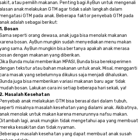
sakit, atau pemilih makanan. Penting bagi AyBun untuk mengenali
alasan anak melakukan GTM agar tidak salah langkah dalam
mengatasi GTM pada anak. Beberapa faktor penyebab GTM pada
anak adalah sebagai berikut:
1. Bosan
Sama seperti orang dewasa, anak juga bisa menolak makanan
karena bosan. AyBun mungkin sudah menyediakan menu makan
yang sama. AyBun mungkin bisa bertanya apakah anak merasa
bosan dengan makanan yang diberikan.
Jika Bunda mulai memberikan MPASI, Bunda bisa bereksperimen
dengan tekstur atau bahan makanan untuk anak. Misal, mengganti
cara masak yang sebelumnya dikukus saja menjadi dihaluskan.
Bunda juga bisa memberikan variasi makanan baru agar tidak
mudah bosan. Lakukan cara ini setiap beberapa hari sekali, ya!
2. Masalah Kesehatan
Penyebab anak melakukan GTM bisa berasal dari dalam tubuh,
seperti misalnya masalah kesehatan yang dialami anak. Akibatnya,
anak menolak untuk makan karena menurunnya nafsu makan.
Ditambah lagi, anak mungkin tidak mengetahui apa yang membuat
mereka kesakitan dan tidak nyaman.
Beberapa masalah kesehatan yang dapat membuat anak susah