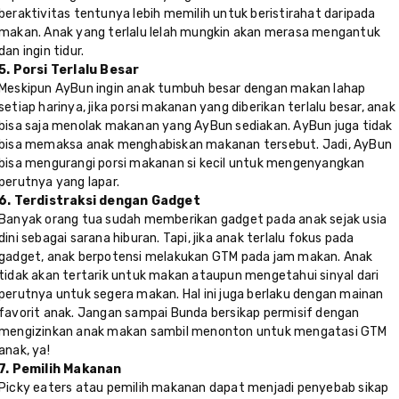
beraktivitas tentunya lebih memilih untuk beristirahat daripada
makan. Anak yang terlalu lelah mungkin akan merasa mengantuk
dan ingin tidur.
5. Porsi Terlalu Besar
Meskipun AyBun ingin anak tumbuh besar dengan makan lahap
setiap harinya, jika porsi makanan yang diberikan terlalu besar, anak
bisa saja menolak makanan yang AyBun sediakan. AyBun juga tidak
bisa memaksa anak menghabiskan makanan tersebut. Jadi, AyBun
bisa mengurangi porsi makanan si kecil untuk mengenyangkan
perutnya yang lapar.
6. Terdistraksi dengan Gadget
Banyak orang tua sudah memberikan gadget pada anak sejak usia
dini sebagai sarana hiburan. Tapi, jika anak terlalu fokus pada
gadget, anak berpotensi melakukan GTM pada jam makan. Anak
tidak akan tertarik untuk makan ataupun mengetahui sinyal dari
perutnya untuk segera makan. Hal ini juga berlaku dengan mainan
favorit anak. Jangan sampai Bunda bersikap permisif dengan
mengizinkan anak makan sambil menonton untuk mengatasi GTM
anak, ya!
7. Pemilih Makanan
Picky eaters atau pemilih makanan dapat menjadi penyebab sikap