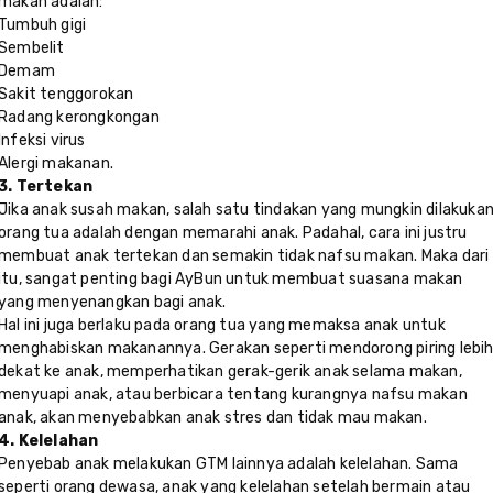
makan adalah:
Tumbuh gigi
Sembelit
Demam
Sakit tenggorokan
Radang kerongkongan
Infeksi virus
Alergi makanan.
3. Tertekan
Jika anak susah makan, salah satu tindakan yang mungkin dilakuka
orang tua adalah dengan memarahi anak. Padahal, cara ini justru
membuat anak tertekan dan semakin tidak nafsu makan. Maka dari
itu, sangat penting bagi AyBun untuk membuat suasana makan
yang menyenangkan bagi anak.
Hal ini juga berlaku pada orang tua yang memaksa anak untuk
menghabiskan makanannya. Gerakan seperti mendorong piring lebi
dekat ke anak, memperhatikan gerak-gerik anak selama makan,
menyuapi anak, atau berbicara tentang kurangnya nafsu makan
anak, akan menyebabkan anak stres dan tidak mau makan.
4. Kelelahan
Penyebab anak melakukan GTM lainnya adalah kelelahan. Sama
seperti orang dewasa, anak yang kelelahan setelah bermain atau