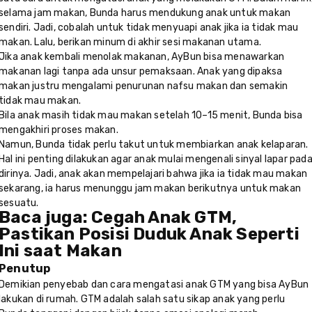
selama jam makan, Bunda harus mendukung anak untuk makan
sendiri. Jadi, cobalah untuk tidak menyuapi anak jika ia tidak mau
makan. Lalu, berikan minum di akhir sesi makanan utama.
Jika anak kembali menolak makanan, AyBun bisa menawarkan
makanan lagi tanpa ada unsur pemaksaan. Anak yang dipaksa
makan justru mengalami penurunan nafsu makan dan semakin
tidak mau makan.
Bila anak masih tidak mau makan setelah 10–15 menit, Bunda bisa
mengakhiri proses makan.
Namun, Bunda tidak perlu takut untuk membiarkan anak kelaparan.
Hal ini penting dilakukan agar anak mulai mengenali sinyal lapar pad
dirinya. Jadi, anak akan mempelajari bahwa jika ia tidak mau makan
sekarang, ia harus menunggu jam makan berikutnya untuk makan
sesuatu.
Baca juga:
Cegah Anak GTM,
Pastikan Posisi Duduk Anak Seperti
Ini saat Makan
Penutup
Demikian penyebab dan cara mengatasi anak GTM yang bisa AyBun
lakukan di rumah. GTM adalah salah satu sikap anak yang perlu