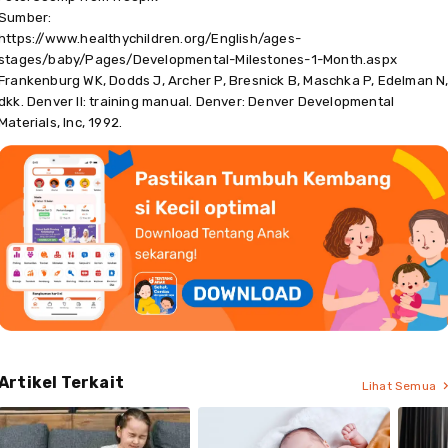
Sumber:
https://www.healthychildren.org/English/ages-
stages/baby/Pages/Developmental-Milestones-1-Month.aspx
Frankenburg WK, Dodds J, Archer P, Bresnick B, Maschka P, Edelman N
dkk. Denver II: training manual. Denver: Denver Developmental
Materials, Inc, 1992.
Artikel Terkait
Lihat Semua