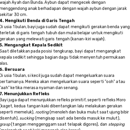
wajah Ayah dan Bunda. Aybun dapat mengecek dengan
menggendong anak berhadapan dengan wajah aybun dengan jarak
sekitar 30 cm.
4. Mengikuti Benda di Garis Tengah
Di usia 1 bulan, bayi juga sudah dapat mengikuti gerakan benda yang
terletak di garis tengah tubuh dan mulai belajar untuk mengikuti
gerakan yang melewati garis tengah (kanan-kiri wajah).
5. Mengangkat Kepala Sedikit
Saat diletakkan pada posisi tengkurap, bayi dapat mengangkat
kepala sedikit sehingga bagian dagu tidak menyentuh permukaan
alas.
6. Bersuara
Di usia 1 bulan, si kecil juga sudah dapat mengeluarkan suara
pertamanya. Mereka akan mengeluarkan suara seperti "ooh" atau
"aah" ketika merasa nyaman dan senang.
7. Menunjukkan Refleks
Bayi juga dapat menunjukkan refleks primitif, seperti refleks Moro
(kaget, kedua tangan kaki dibentangkan lalu melakukan gerakan
seperti memeluk),
rooting
(menoleh dan buka mulut saat ujung bibir
disentuh),
sucking
(mengisap saat ada benda masuk ke mulut),
grasp
(tangan menggenggam saat telapak digores), dan
stepping