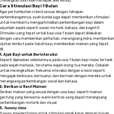
(melangkah saat kaki menapak alas keras).
Cara Stimulasi Bayi 1 Bulan
Agar pertumbuhan si kecil sesuai dengan tahapan
perkembangannya, ayah bunda juga dapat memberikan stimulasi
untuk membantu mengoptimalkan perkembangan bayi dalam
sejumlah aspek seperti sosial, motorik, bahasa, dan kognitif.
Stimulasi yang tepat untuk bayi usia 1 bulan dapat dilakukan
dengan cara memberikan perhatian, merangsang indra, memberika
pijatan lembut pada tubuh bayi, memberikan mainan yang tepat,
dll.
1. Ajak Bayi untuk Berinteraksi
Seperti dijelaskan sebelumnya, pada usia 1 bulan bayi mulai tertarik
pada wajah manusia, terutama wajah orang tua mereka. Cobalah
untuk meningkatkan frekuensi interaksi dengan si kecil seperti
mengajak berbicara, bernyanyi, dan bermain dengan mereka untuk
merangsang perkembangan sosial dan bahasa.
2. Berikan si Kecil Mainan
Berikan mainan yang sesuai dengan usia bayi, seperti mainan
gantung yang berwarna-warni kontras yang dapat merangsang
perkembangan motorik dan visual.
3.
Tummy time
Tummy time
berfungsi untuk stimulasi gerak kasar dengan tujuan