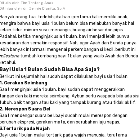
Ditulis oleh
Tim Tentang Anak
Ditinjau oleh
dr. Jennie Dianita, Sp.A
Banyak orang tua, terlebih jika baru pertama kali memiliki anak,
mengira bahwa bayi usia 1 bulan belum bisa melakukan banyak hal
selain tidur, minum susu, menangis, buang air besar dan pipis.
Padahal, ketika menginjak usia 1 bulan, bayi menjadi lebih punya
kesadaran dan semakin responsif. Nah, agar Ayah dan Bunda punya
lebih banyak informasi mengenai perkembangan si kecil, berikut ini
milestone
tumbuh kembang bayi 1 bulan yang wajib Ayah dan Bunda
ketahui.
Bayi Usia 1 Bulan Sudah Bisa Apa Saja?
Berikut ini sejumlah hal sudah dapat dilakukan bayi usia 1 bulan:
1. Gerakan Seimbang
Saat menginjak usia 1 bulan, bayi sudah dapat menggerakkan
tangan dan kaki mereka seimbang. Aybun perlu waspada bila ada sis
tubuh, baik tangan atau kaki yang tampak kurang atau tidak aktif.
2. Merespon Suara Bel
Saat mendengar suara bel, bayi sudah mulai merespon dengan
berubah ekspresi, gerakan mata, dan perubahan laju napas.
3.Tertarik pada Wajah
Bayi usia 1 bulan mulai tertarik pada wajah manusia, terutama