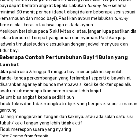
bayi dapat berlatih angkat kepala. Lakukan
tummy time
selama
minimal 30 menit per hari (dapat dibagi dalam beberapa sesi sesuai
kemampuan dan mood bayi). Pastikan aybun melakukan
tummy
time di alas keras atau bisa juga di dada aybun.
Meskipun berfokus pada 3 aktivitas di atas, jangan lupa pastikan dia
selalu berada di tempat yang aman dan nyaman. Pastikan juga
jadwal stimulasi sudah disesuaikan dengan jadwal menyusu dan
tidur bayi.
Beberapa Contoh Pertumbuhan Bayi 1 Bulan yang
Lambat
Jika pada usia 3 hingga 4 minggu bayi menunjukkan sejumlah
tanda-tanda perkembangan yang terlambat seperti di bawah ini,
disarankan agar ayah bunda membawa si kecil ke dokter spesialis
anak untuk mendapatkan pemeriksaan lebih lanjut.
Belum bisa angkat kepala sedikit pun
Tidak fokus dan tidak mengikuti objek yang bergerak seperti maina
gantung
Jarang menggerakan tangan dan kakinya, atau ada salah satu sisi
tubuh/ kaki tangan yang lebih tidak aktif
Tidak merespon suara yang nyaring
Foto: Jcomp from freepik