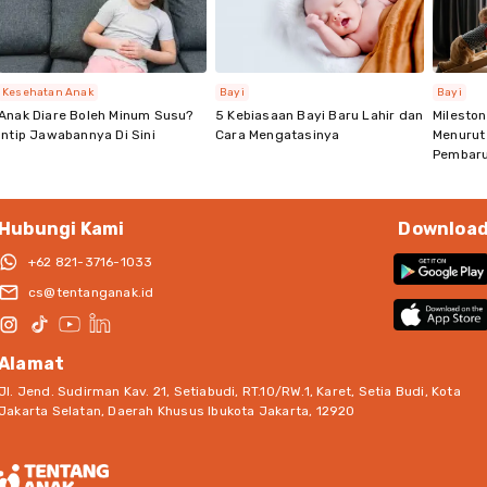
Kesehatan Anak
Bayi
Bayi
Anak Diare Boleh Minum Susu?
5 Kebiasaan Bayi Baru Lahir dan
Milesto
Intip Jawabannya Di Sini
Cara Mengatasinya
Menurut
Pembar
Hubungi Kami
Downloa
+62 821-3716-1033
cs@tentanganak.id
Alamat
Jl. Jend. Sudirman Kav. 21, Setiabudi, RT.10/RW.1, Karet, Setia Budi, Kota
Jakarta Selatan, Daerah Khusus Ibukota Jakarta, 12920