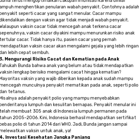
dunia terus mengoptimalkan cakupan imunisasi karena dinilai
ampuh menghentikan penularan wabah penyakit. Contohnya adala
penyakit seperti cacar yang sangat menular. Cacar mampu
dikendalikan dengan vaksin agar tidak menjadi wabah penyakit.
Walaupun vaksin cacar tidak mencegah anak terkena cacar
sepenuhnya, vaksin cacar diyakini mampu menurunkan risiko anak
tertular cacar. Tidak hanya itu, pasien cacar yang pernah
mendapatkan vaksin cacar akan mengalami gejala yang lebih ringan
dan lebih cepat sembuh.
3. Mengurangi Risiko Cacat dan Kematian pada Anak
Tahukah Bunda bahwa anak yang belum atau tidak mendapatkan
vaksin lengkap berisiko mengalami cacat hingga kematian?
Mayoritas vaksin yang wajib diberikan kepada anak sudah mampu
mencegah munculnya penyakit mematikan pada anak, seperti polio
dan tetanus.
Misalnya adalah penyakit polio yang mampu menyebabkan
penderitanya lumpuh dan kesulitan bernapas. Penyakit menular ini
telah membuat 305 anak di Indonesia lumpuh permanen pada
tahun 2005–2006. Kini, Indonesia berhasil mendapatkan sertifikat
bebas polio di tahun 2014 dari WHO. Jadi, Bunda jangan sampai
melewatkan vaksin untuk anak, ya!
4. Investasi Kesehatan Jangka Panjang