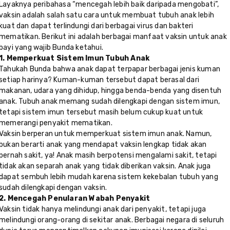
Layaknya peribahasa “mencegah lebih baik daripada mengobati”,
vaksin adalah salah satu cara untuk membuat tubuh anak lebih
kuat dan dapat terlindungi dari berbagai virus dan bakteri
mematikan. Berikut ini adalah berbagai manfaat vaksin untuk anak
bayi yang wajib Bunda ketahui.
1. Memperkuat Sistem Imun Tubuh Anak
Tahukah Bunda bahwa anak dapat terpapar berbagai jenis kuman
setiap harinya? Kuman-kuman tersebut dapat berasal dari
makanan, udara yang dihidup, hingga benda-benda yang disentuh
anak. Tubuh anak memang sudah dilengkapi dengan sistem imun,
tetapi sistem imun tersebut masih belum cukup kuat untuk
memerangi penyakit mematikan.
Vaksin berperan untuk memperkuat sistem imun anak. Namun,
bukan berarti anak yang mendapat vaksin lengkap tidak akan
pernah sakit, ya! Anak masih berpotensi mengalami sakit, tetapi
tidak akan separah anak yang tidak diberikan vaksin. Anak juga
dapat sembuh lebih mudah karena sistem kekebalan tubuh yang
sudah dilengkapi dengan vaksin.
2. Mencegah Penularan Wabah Penyakit
Vaksin tidak hanya melindungi anak dari penyakit, tetapi juga
melindungi orang-orang di sekitar anak. Berbagai negara di seluruh