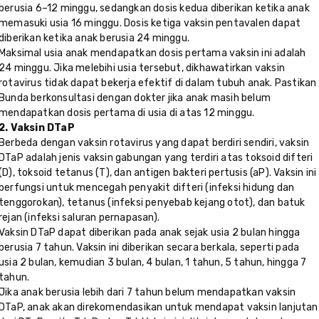
berusia 6–12 minggu, sedangkan dosis kedua diberikan ketika anak
memasuki usia 16 minggu. Dosis ketiga vaksin pentavalen dapat
diberikan ketika anak berusia 24 minggu.
Maksimal usia anak mendapatkan dosis pertama vaksin ini adalah
24 minggu. Jika melebihi usia tersebut, dikhawatirkan vaksin
rotavirus tidak dapat bekerja efektif di dalam tubuh anak. Pastikan
Bunda berkonsultasi dengan dokter jika anak masih belum
mendapatkan dosis pertama di usia di atas 12 minggu.
2. Vaksin DTaP
Berbeda dengan vaksin rotavirus yang dapat berdiri sendiri, vaksin
DTaP adalah jenis vaksin gabungan yang terdiri atas toksoid difteri
(D), toksoid tetanus (T), dan antigen bakteri pertusis (aP). Vaksin ini
berfungsi untuk mencegah penyakit difteri (infeksi hidung dan
tenggorokan), tetanus (infeksi penyebab kejang otot), dan batuk
rejan (infeksi saluran pernapasan).
Vaksin DTaP dapat diberikan pada anak sejak usia 2 bulan hingga
berusia 7 tahun. Vaksin ini diberikan secara berkala, seperti pada
usia 2 bulan, kemudian 3 bulan, 4 bulan, 1 tahun, 5 tahun, hingga 7
tahun.
Jika anak berusia lebih dari 7 tahun belum mendapatkan vaksin
DTaP, anak akan direkomendasikan untuk mendapat vaksin lanjutan