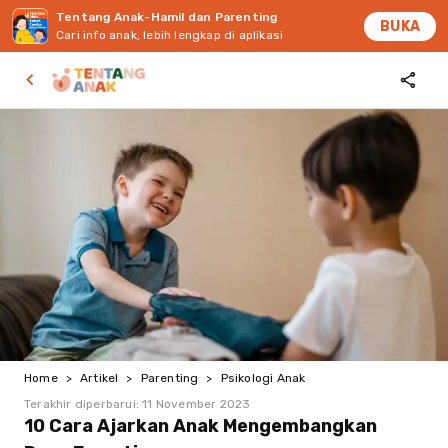
Tentang Anak-Hamil dan Parenting
BUKA
Cari info anak, lebih lengkap di aplikasi
Home
>
Artikel
>
Parenting
>
Psikologi Anak
Terakhir diperbarui:
11 November 2023
10 Cara Ajarkan Anak Mengembangkan