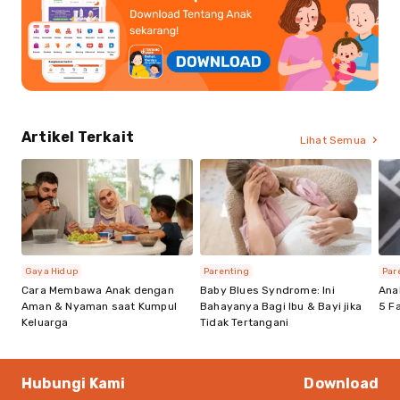
Artikel Terkait
Lihat Semua
Gaya Hidup
Parenting
Par
Cara Membawa Anak dengan
Baby Blues Syndrome: Ini
Ana
Aman & Nyaman saat Kumpul
Bahayanya Bagi Ibu & Bayi jika
5 F
Keluarga
Tidak Tertangani
Hubungi Kami
Download