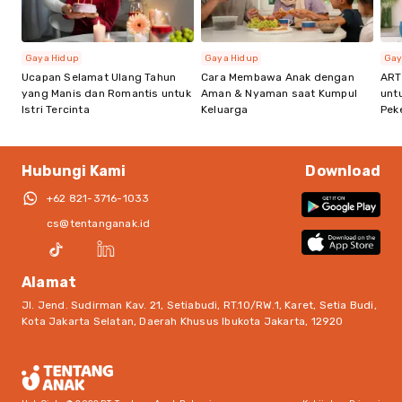
Gaya Hidup
Gaya Hidup
Gay
Ucapan Selamat Ulang Tahun
Cara Membawa Anak dengan
ART
yang Manis dan Romantis untuk
Aman & Nyaman saat Kumpul
unt
Istri Tercinta
Keluarga
Pek
Hubungi Kami
Download
+62 821-3716-1033
cs@tentanganak.id
Alamat
Jl. Jend. Sudirman Kav. 21, Setiabudi, RT.10/RW.1, Karet, Setia Budi,
Kota Jakarta Selatan, Daerah Khusus Ibukota Jakarta, 12920