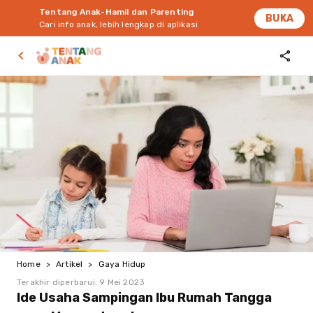
Tentang Anak-Hamil dan Parenting
BUKA
Cari info anak, lebih lengkap di aplikasi
Home
>
Artikel
>
Gaya Hidup
Terakhir diperbarui:
9 Mei 2023
Ide Usaha Sampingan Ibu Rumah Tangga