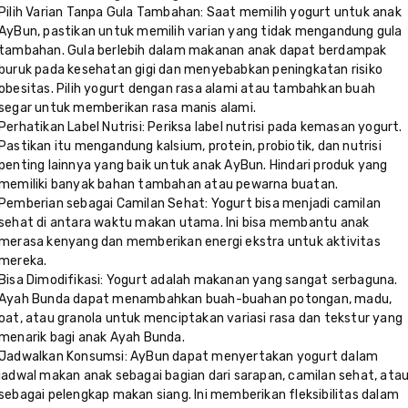
Pilih Varian Tanpa Gula Tambahan: Saat memilih yogurt untuk anak
AyBun, pastikan untuk memilih varian yang tidak mengandung gula
tambahan. Gula berlebih dalam makanan anak dapat berdampak
buruk pada kesehatan gigi dan menyebabkan peningkatan risiko
obesitas. Pilih yogurt dengan rasa alami atau tambahkan buah
segar untuk memberikan rasa manis alami.
Perhatikan Label Nutrisi: Periksa label nutrisi pada kemasan yogurt.
Pastikan itu mengandung kalsium, protein, probiotik, dan nutrisi
penting lainnya yang baik untuk anak AyBun. Hindari produk yang
memiliki banyak bahan tambahan atau pewarna buatan.
Pemberian sebagai Camilan Sehat: Yogurt bisa menjadi camilan
sehat di antara waktu makan utama. Ini bisa membantu anak
merasa kenyang dan memberikan energi ekstra untuk aktivitas
mereka.
Bisa Dimodifikasi: Yogurt adalah makanan yang sangat serbaguna.
Ayah Bunda dapat menambahkan buah-buahan potongan, madu,
oat, atau granola untuk menciptakan variasi rasa dan tekstur yang
menarik bagi anak Ayah Bunda.
Jadwalkan Konsumsi: AyBun dapat menyertakan yogurt dalam
jadwal makan anak sebagai bagian dari sarapan, camilan sehat, ata
sebagai pelengkap makan siang. Ini memberikan fleksibilitas dalam