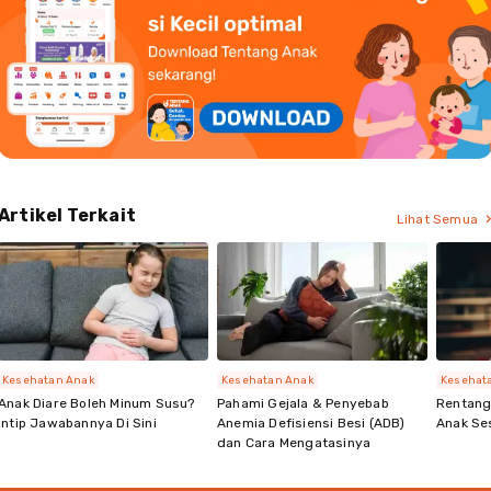
Artikel Terkait
Lihat Semua
Kesehatan Anak
Kesehatan Anak
Kesehat
Anak Diare Boleh Minum Susu?
Pahami Gejala & Penyebab
Rentan
Intip Jawabannya Di Sini
Anemia Defisiensi Besi (ADB)
Anak Se
dan Cara Mengatasinya