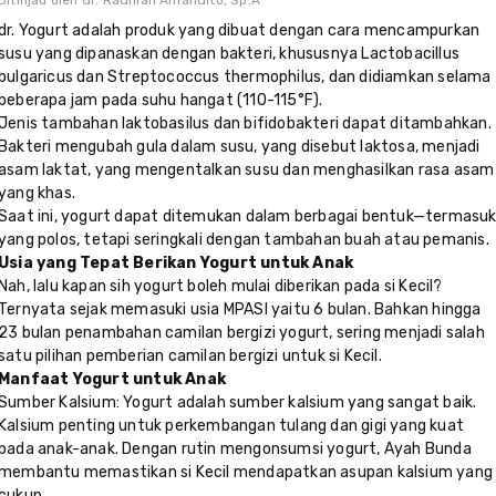
Ditinjau oleh
dr. Radhian Amandito, Sp.A
dr. Yogurt adalah produk yang dibuat dengan cara mencampurkan
susu yang dipanaskan dengan bakteri, khususnya Lactobacillus
bulgaricus dan Streptococcus thermophilus, dan didiamkan selama
beberapa jam pada suhu hangat (110-115°F).
Jenis tambahan laktobasilus dan bifidobakteri dapat ditambahkan.
Bakteri mengubah gula dalam susu, yang disebut laktosa, menjadi
asam laktat, yang mengentalkan susu dan menghasilkan rasa asam
yang khas.
Saat ini, yogurt dapat ditemukan dalam berbagai bentuk—termasu
yang polos, tetapi seringkali dengan tambahan buah atau pemanis.
Usia yang Tepat Berikan Yogurt untuk Anak
Nah, lalu kapan sih yogurt boleh mulai diberikan pada si Kecil?
Ternyata sejak memasuki usia MPASI yaitu 6 bulan. Bahkan hingga
23 bulan penambahan camilan bergizi yogurt, sering menjadi salah
satu pilihan pemberian camilan bergizi untuk si Kecil.
Manfaat Yogurt untuk Anak
Sumber Kalsium: Yogurt adalah sumber kalsium yang sangat baik.
Kalsium penting untuk perkembangan tulang dan gigi yang kuat
pada anak-anak. Dengan rutin mengonsumsi yogurt, Ayah Bunda
membantu memastikan si Kecil mendapatkan asupan kalsium yang
cukup.