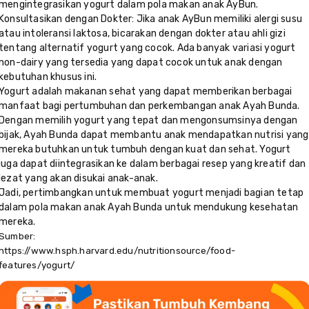
mengintegrasikan yogurt dalam pola makan anak AyBun.
Konsultasikan dengan Dokter: Jika anak AyBun memiliki alergi susu
atau intoleransi laktosa, bicarakan dengan dokter atau ahli gizi
tentang alternatif yogurt yang cocok. Ada banyak variasi yogurt
non-dairy yang tersedia yang dapat cocok untuk anak dengan
kebutuhan khusus ini.
Yogurt adalah makanan sehat yang dapat memberikan berbagai
manfaat bagi pertumbuhan dan perkembangan anak Ayah Bunda.
Dengan memilih yogurt yang tepat dan mengonsumsinya dengan
bijak, Ayah Bunda dapat membantu anak mendapatkan nutrisi yang
mereka butuhkan untuk tumbuh dengan kuat dan sehat. Yogurt
juga dapat diintegrasikan ke dalam berbagai resep yang kreatif dan
lezat yang akan disukai anak-anak.
Jadi, pertimbangkan untuk membuat yogurt menjadi bagian tetap
dalam pola makan anak Ayah Bunda untuk mendukung kesehatan
mereka.
Sumber:
https://www.hsph.harvard.edu/nutritionsource/food-
features/yogurt/