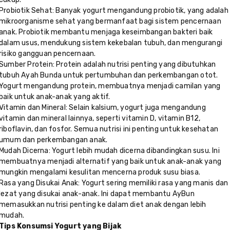
Probiotik Sehat: Banyak yogurt mengandung probiotik, yang adalah
mikroorganisme sehat yang bermanfaat bagi sistem pencernaan
anak. Probiotik membantu menjaga keseimbangan bakteri baik
dalam usus, mendukung sistem kekebalan tubuh, dan mengurangi
risiko gangguan pencernaan.
Sumber Protein: Protein adalah nutrisi penting yang dibutuhkan
tubuh Ayah Bunda untuk pertumbuhan dan perkembangan otot.
Yogurt mengandung protein, membuatnya menjadi camilan yang
baik untuk anak-anak yang aktif.
Vitamin dan Mineral: Selain kalsium, yogurt juga mengandung
vitamin dan mineral lainnya, seperti vitamin D, vitamin B12,
riboflavin, dan fosfor. Semua nutrisi ini penting untuk kesehatan
umum dan perkembangan anak.
Mudah Dicerna: Yogurt lebih mudah dicerna dibandingkan susu. Ini
membuatnya menjadi alternatif yang baik untuk anak-anak yang
mungkin mengalami kesulitan mencerna produk susu biasa.
Rasa yang Disukai Anak: Yogurt sering memiliki rasa yang manis dan
lezat yang disukai anak-anak. Ini dapat membantu AyBun
memasukkan nutrisi penting ke dalam diet anak dengan lebih
mudah.
Tips Konsumsi Yogurt yang Bijak