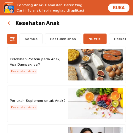
Tentang Anak-Hamil dan Parenting
BUKA
Cari info anak, lebih lengkap di aplikasi
Kesehatan Anak
Semua
Pertumbuhan
Nutrisi
Perkemba
Kelebihan Protein pada Anak,
Apa Dampaknya?
Kesehatan Anak
Perlukah Suplemen untuk Anak?
Kesehatan Anak