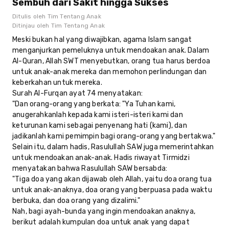
Sembuh dari Sakit hingga Sukses
Ditulis oleh
Tim Tentang Anak
Ditinjau oleh
Tim Tentang Anak
Meski bukan hal yang diwajibkan, agama Islam sangat
menganjurkan pemeluknya untuk mendoakan anak. Dalam
Al-Quran, Allah SWT menyebutkan, orang tua harus berdoa
untuk anak-anak mereka dan memohon perlindungan dan
keberkahan untuk mereka.
Surah Al-Furqan ayat 74 menyatakan:
"Dan orang-orang yang berkata: "Ya Tuhan kami,
anugerahkanlah kepada kami isteri-isteri kami dan
keturunan kami sebagai penyenang hati (kami), dan
jadikanlah kami pemimpin bagi orang-orang yang bertakwa."
Selain itu, dalam hadis, Rasulullah SAW juga memerintahkan
untuk mendoakan anak-anak. Hadis riwayat Tirmidzi
menyatakan bahwa Rasulullah SAW bersabda:
"Tiga doa yang akan dijawab oleh Allah, yaitu doa orang tua
untuk anak-anaknya, doa orang yang berpuasa pada waktu
berbuka, dan doa orang yang dizalimi."
Nah, bagi ayah-bunda yang ingin mendoakan anaknya,
berikut adalah kumpulan doa untuk anak yang dapat