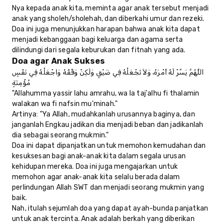
Nya kepada anak kita, meminta agar anak tersebut menjadi
anak yang sholeh/sholehah, dan diberkahi umur dan rezeki.
Doa ini juga menunjukkan harapan bahwa anak kita dapat
menjadi kebanggaan bagi keluarga dan agama serta
dilindungi dari segala keburukan dan fitnah yang ada.
Doa agar Anak Sukses
اللَّهُمَّ يَسِّرْ لَهُ أَمْرَهُ، وَلاَ تَجْعَلْهُ فِي ضَيْقٍ وَلَكِنْ وَفِّقْهُ وَاجْعَلْهُ فِي نَفْسٍ
مُؤْمِنَةٍ
"Allahumma yassir lahu amrahu, wa la taj'alhu fi thalamin
walakan wa fi nafsin mu'minah."
Artinya: "Ya Allah, mudahkanlah urusannya baginya, dan
janganlah Engkau jadikan dia menjadi beban dan jadikanlah
dia sebagai seorang mukmin."
Doa ini dapat dipanjatkan untuk memohon kemudahan dan
kesuksesan bagi anak-anak kita dalam segala urusan
kehidupan mereka. Doa ini juga mengajarkan untuk
memohon agar anak-anak kita selalu berada dalam
perlindungan Allah SWT dan menjadi seorang mukmin yang
baik.
Nah, itulah sejumlah doa yang dapat ayah-bunda panjatkan
untuk anak tercinta. Anak adalah berkah yang diberikan