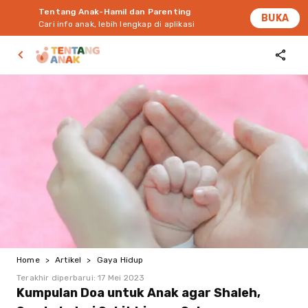
Tentang Anak-Hamil dan Parenting
BUKA
Cari info anak, lebih lengkap di aplikasi
Home
>
Artikel
>
Gaya Hidup
Terakhir diperbarui:
17 Mei 2023
Kumpulan Doa untuk Anak agar Shaleh,