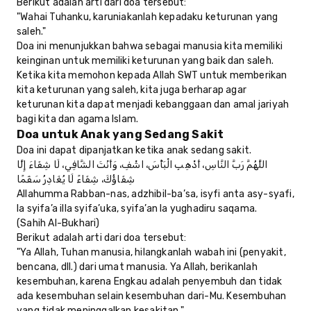
Berikut adalah arti dari doa tersebut:
"Wahai Tuhanku, karuniakanlah kepadaku keturunan yang
saleh."
Doa ini menunjukkan bahwa sebagai manusia kita memiliki
keinginan untuk memiliki keturunan yang baik dan saleh.
Ketika kita memohon kepada Allah SWT untuk memberikan
kita keturunan yang saleh, kita juga berharap agar
keturunan kita dapat menjadi kebanggaan dan amal jariyah
bagi kita dan agama Islam.
Doa untuk Anak yang Sedang Sakit
Doa ini dapat dipanjatkan ketika anak sedang sakit.
اللَّهُمَّ رَبَّ النَّاسِ، أَذْهِبِ الْبَأْسَ، اشْفِ، وَأَنْتَ الشَّافِي، لَا شِفَاءَ إِلَّا
شِفَاؤُكَ، شِفَاءً لَا يُغَادِرُ سَقَمًا
Allahumma Rabban-nas, adzhibil-ba’sa, isyfi anta asy-syafi,
la syifa’a illa syifa’uka, syifa’an la yughadiru saqama.
(Sahih Al-Bukhari)
Berikut adalah arti dari doa tersebut:
"Ya Allah, Tuhan manusia, hilangkanlah wabah ini (penyakit,
bencana, dll.) dari umat manusia. Ya Allah, berikanlah
kesembuhan, karena Engkau adalah penyembuh dan tidak
ada kesembuhan selain kesembuhan dari-Mu. Kesembuhan
yang tidak meninggalkan kesakitan."