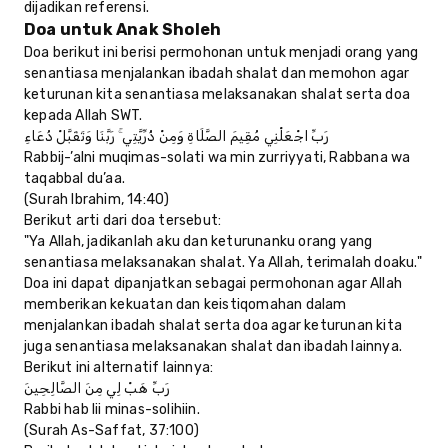
dijadikan referensi.
Doa untuk Anak Sholeh
Doa berikut ini berisi permohonan untuk menjadi orang yang
senantiasa menjalankan ibadah shalat dan memohon agar
keturunan kita senantiasa melaksanakan shalat serta doa
kepada Allah SWT.
رَبِّ اجْعَلْنِي مُقِيمَ الصَّلَاةِ وَمِنْ ذُرِّيَّتِي ۚ رَبَّنَا وَتَقَبَّلْ دُعَاءِ
Rabbij-’alni muqimas-solati wa min zurriyyati, Rabbana wa
taqabbal du’aa.
(Surah Ibrahim, 14:40)
Berikut arti dari doa tersebut:
"Ya Allah, jadikanlah aku dan keturunanku orang yang
senantiasa melaksanakan shalat. Ya Allah, terimalah doaku."
Doa ini dapat dipanjatkan sebagai permohonan agar Allah
memberikan kekuatan dan keistiqomahan dalam
menjalankan ibadah shalat serta doa agar keturunan kita
juga senantiasa melaksanakan shalat dan ibadah lainnya.
Berikut ini alternatif lainnya:
رَبِّ هَبْ لِي مِنَ الصَّالِحِينَ
Rabbi hab lii minas-solihiin.
(Surah As-Saffat, 37:100)