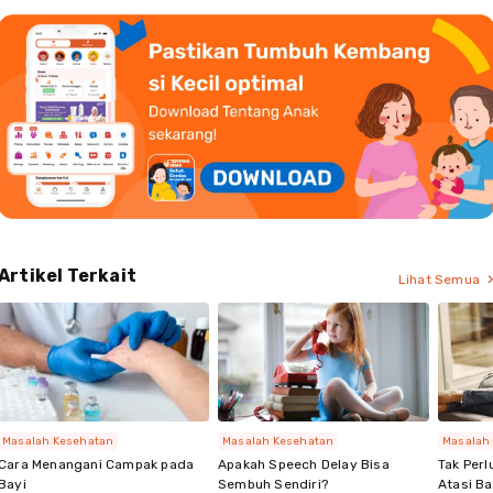
Artikel Terkait
Lihat Semua
Masalah Kesehatan
Masalah Kesehatan
Masalah
Cara Menangani Campak pada
Apakah Speech Delay Bisa
Tak Perl
Bayi
Sembuh Sendiri?
Atasi Ba