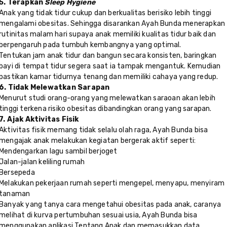
5. Terapkan
Sleep Hygiene
Anak yang tidak tidur cukup dan berkualitas berisiko lebih tinggi
mengalami obesitas. Sehingga disarankan Ayah Bunda menerapkan
rutinitas malam hari supaya anak memiliki kualitas tidur baik dan
berpengaruh pada tumbuh kembangnya yang optimal.
Tentukan jam anak tidur dan bangun secara konsisten, baringkan
bayi di tempat tidur segera saat ia tampak mengantuk. Kemudian
pastikan kamar tidurnya tenang dan memiliki cahaya yang redup.
6. Tidak Melewatkan Sarapan
Menurut studi orang-orang yang melewatkan saraoan akan lebih
tinggi terkena risiko obesitas dibandingkan orang yang sarapan.
7. Ajak Aktivitas Fisik
Aktivitas fisik memang tidak selalu olah raga, Ayah Bunda bisa
mengajak anak melakukan kegiatan bergerak aktif seperti:
Mendengarkan lagu sambil berjoget
Jalan-jalan keliling rumah
Bersepeda
Melakukan pekerjaan rumah seperti mengepel, menyapu, menyiram
tanaman
Banyak yang tanya cara mengetahui obesitas pada anak, caranya
melihat di kurva pertumbuhan sesuai usia, Ayah Bunda bisa
menggunakan aplikasi Tentang Anak dan memasukkan data