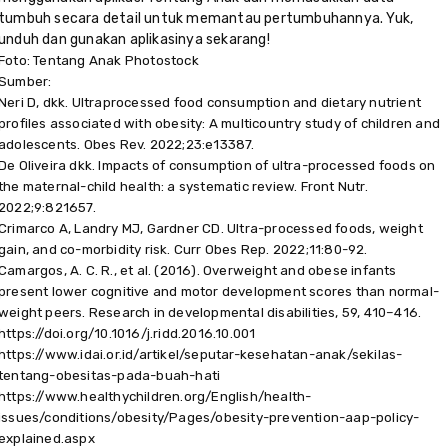
tumbuh secara detail untuk memantau pertumbuhannya. Yuk,
unduh dan gunakan aplikasinya sekarang!
Foto: Tentang Anak Photostock
Sumber:
Neri D, dkk. Ultraprocessed food consumption and dietary nutrient
profiles associated with obesity: A multicountry study of children and
adolescents. Obes Rev. 2022;23:e13387.
De Oliveira dkk. Impacts of consumption of ultra-processed foods on
the maternal-child health: a systematic review. Front Nutr.
2022;9:821657.
Crimarco A, Landry MJ, Gardner CD. Ultra-processed foods, weight
gain, and co-morbidity risk. Curr Obes Rep. 2022;11:80-92.
Camargos, A. C. R., et al. (2016). Overweight and obese infants
present lower cognitive and motor development scores than normal-
weight peers. Research in developmental disabilities, 59, 410–416.
https://doi.org/10.1016/j.ridd.2016.10.001
https://www.idai.or.id/artikel/seputar-kesehatan-anak/sekilas-
tentang-obesitas-pada-buah-hati
https://www.healthychildren.org/English/health-
issues/conditions/obesity/Pages/obesity-prevention-aap-policy-
explained.aspx