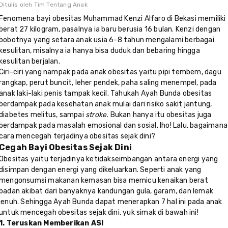
Ditulis oleh
Tim Tentang Anak
Fenomena bayi obesitas Muhammad Kenzi Alfaro di Bekasi memiliki
berat 27 kilogram, pasalnya ia baru berusia 16 bulan. Kenzi dengan
bobotnya yang setara anak usia 6-8 tahun mengalami berbagai
kesulitan, misalnya ia hanya bisa duduk dan bebaring hingga
kesulitan berjalan.
Ciri-ciri yang nampak pada anak obesitas yaitu pipi tembem, dagu
rangkap, perut buncit, leher pendek, paha saling menempel, pada
anak laki-laki penis tampak kecil. Tahukah Ayah Bunda obesitas
berdampak pada kesehatan anak mulai dari risiko sakit jantung,
diabetes melitus, sampai
stroke.
Bukan hanya itu obesitas juga
berdampak pada masalah emosional dan sosial, lho! Lalu,
bagaimana
cara mencegah terjadinya obesitas sejak dini?
Cegah Bayi Obesitas Sejak Dini
Obesitas yaitu terjadinya ketidakseimbangan antara energi yang
disimpan dengan energi yang dikeluarkan. Seperti anak yang
mengonsumsi makanan kemasan bisa memicu kenaikan berat
badan akibat dari banyaknya kandungan gula, garam, dan lemak
jenuh. Sehingga Ayah Bunda dapat menerapkan 7 hal ini pada anak
untuk mencegah obesitas sejak dini, yuk simak di bawah ini!
1. Teruskan Memberikan ASI