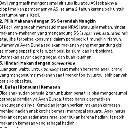
Bayi yang masih mengonsumsi air susu ibu atau ASI sebaiknya
dioptimalkan pemberiannya ASI selama 2 tahun karena baik untuk
pertumbuhan si Kecil.
2. Pilih Makanan dengan 3S Serendah Mungkin
Si Kecil yang sudah memasuki masa MPASI atau usia makan, hindari
makanan-makanan yang mengandung 3S (
sugar, salt, saturated fat
)
atau jika terpaksa konsumsi dalam porsi sedikit mungkin. Namun,
utamanya Ayah Bunda sediakan makanan yang mengandung gizi
seimbang seperti protein, zat besi, kalsium, dan karbohidrat.
Utamakan sayur, daging segar, dan buah-buahan.
3. Hindari Makan dengan
Screentime
Luangkan waktu untuk
bonding
saat makan bersama anak, orang
yang mengonsumsi makanan saat menonton tv justru lebih banyak
berisiko obesitas.
4. Batasi Konsumsi Kemasan
Jika anak sudah berusia 2 tahun bukan berarti ia bisa mengonsumsi
berbagai camilan ya Ayah Bunda, tetap harus diperhatikan
kandungan gizinya. Kemudian jangan berikan makanan kemasan
menjadi hadiah anak ketika berhasil mencapai sesuatu. Anak harus
makan dengan sadar atas rasa lapar bukan karena hadiah, terlebih
makanan kemasan yang sebagai hadiah.