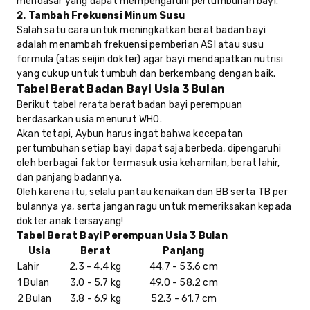
mendasar yang dapat mempengaruhi pertumbuhan bayi.
2. Tambah Frekuensi Minum Susu
Salah satu cara untuk meningkatkan berat badan bayi
adalah menambah frekuensi pemberian ASI atau susu
formula (atas seijin dokter) agar bayi mendapatkan nutrisi
yang cukup untuk tumbuh dan berkembang dengan baik.
Tabel Berat Badan Bayi Usia 3 Bulan
Berikut tabel rerata berat badan bayi perempuan
berdasarkan usia menurut WHO.
Akan tetapi, Aybun harus ingat bahwa kecepatan
pertumbuhan setiap bayi dapat saja berbeda, dipengaruhi
oleh berbagai faktor termasuk usia kehamilan, berat lahir,
dan panjang badannya.
Oleh karena itu, selalu pantau kenaikan dan BB serta TB per
bulannya ya, serta jangan ragu untuk memeriksakan kepada
dokter anak tersayang!
Tabel Berat Bayi Perempuan Usia 3 Bulan
Usia
Berat
Panjang
Lahir
2.3 - 4.4 kg
44.7 - 53.6 cm
1 Bulan
3.0 - 5.7 kg
49.0 - 58.2 cm
2 Bulan
3.8 - 6.9 kg
52.3 - 61.7 cm