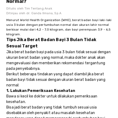
Normal?
Ditulis oleh
Tim Tentang Anak
Ditinjau oleh
dr. Ganda Ilmana, Sp.A
Menurut World Health Organization (WHO), berat badan bayi laki-laki 
usia 3 bulan dengan pertumbuhan normal dan ukuran lahir normal 
berkisar mulai dari 4,2 - 7,0 kilogram, dan bayi perempuan 3,9 - 6,5 
kilogram.
Tips Jika Berat Badan Bayi 3 Bulan Tidak
Sesuai Target
Jika berat badan bayi pada usia 3 bulan tidak sesuai dengan
ukuran berat badan yang normal, maka dokter anak akan
mengevaluasi dan memberikan rekomendasi tergantung
pada penyebabnya.
Berikut beberapa tindakan yang dapat diambil jika berat
badan bayi tidak sesuai dengan ukuran berat badan yang
normal:
1. Lakukan Pemeriksaan Kesehatan
Bawa si kecil ke dokter untuk dilakukan pemeriksaan
kesehatan.
Bisa jadi berat badan yang tidak tumbuh sesuai usia
disebabkan oleh penyakit atau masalah kesehatan