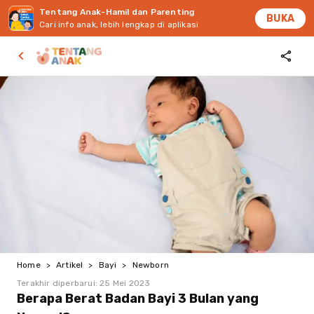
Tentang Anak-Hamil dan Parenting
BUKA
Cari info anak, lebih lengkap di aplikasi
Home
>
Artikel
>
Bayi
>
Newborn
Terakhir diperbarui:
25 Mei 2023
Berapa Berat Badan Bayi 3 Bulan yang