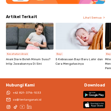
Artikel Terkait
Lihat Semua
Kesehatan Anak
Bayi
Bay
Anak Diare Boleh Minum Susu?
5 Kebiasaan Bayi Baru Lahir dan
Mil
Intip Jawabannya Di Sini
Cara Mengatasinya
Men
Pem
Hubungi Kami
Download
+62 821-3716-1033
cs@tentanganak.id