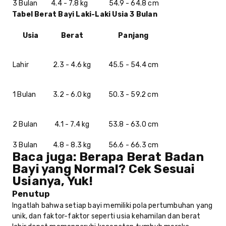
3 Bulan
4.4 - 7.8 kg
54.9 - 64.8 cm
Tabel Berat Bayi Laki-Laki Usia 3 Bulan
Usia
Berat
Panjang
Lahir
2.3 - 4.6 kg
45.5 - 54.4 cm
1 Bulan
3.2 - 6.0 kg
50.3 - 59.2 cm
2 Bulan
4.1 - 7.4 kg
53.8 - 63.0 cm
3 Bulan
4.8 - 8.3 kg
56.6 - 66.3 cm
Baca juga:
Berapa Berat Badan
Bayi yang Normal? Cek Sesuai
Usianya, Yuk!
Penutup
Ingatlah bahwa setiap bayi memiliki pola pertumbuhan yang
unik, dan faktor-faktor seperti usia kehamilan dan berat