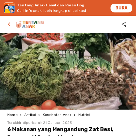
Tentang Anak-Hamil dan Parenting
BUKA
Cari info anak, lebih lengkap di aplikasi
Home
>
Artikel
>
Kesehatan Anak
>
Nutrisi
Terakhir diperbarui:
21 Januari 2023
6 Makanan yang Mengandung Zat Besi,