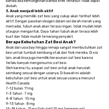
bahwa ada kemungkinan bahwa efek tersebut tidak dapat
diubah.
3. Anak menjadi lebih aktif
Anak yang memiliki zat besi yang cukup akan terlihat lebih
aktif. Dengan pasokan oksigen dalam sel darah merah yang
memadai, tubuh anak akan terasa ringan, tidak mudah lelah
ataupun mengantuk. Daya tahan tubuh akan terasa lebih
kuat dan tidak mudah terserang penyakit.
Berapa Kebutuhan Zat Besi Anak?
Anak dari usia bayi hingga remaja sangat membutuhkan zat
besi untuk tumbuh kembang otak dan fisik mereka. Di sisi
lain, anak bisa juga memiliki keracunan zat besi karena
terlalu banyak mengonsumsi zat besi.
Oleh karena itu, asupan zat besi untuk anak haruslah
seimbang sesuai dengan usianya. Di bawah ini adalah
kebutuhan zat besi untuk anak sesuai usianya menurut
Health Canada:
7–12 bulan: 11 mg
1–3 tahun : 7 mg
4–8 tahun : 10 mg
9–13 tahun : 8 mg
14–18 tahun : 11 mg (laki-laki) 15 mg (perempuan)