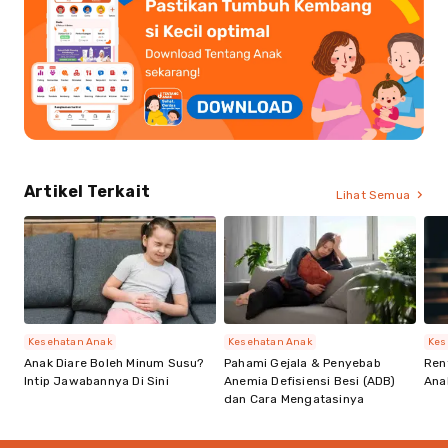
Artikel Terkait
Lihat Semua
Kesehatan Anak
Kesehatan Anak
Kes
Anak Diare Boleh Minum Susu?
Pahami Gejala & Penyebab
Ren
Intip Jawabannya Di Sini
Anemia Defisiensi Besi (ADB)
Ana
dan Cara Mengatasinya