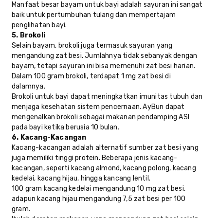
Manfaat besar bayam untuk bayi adalah sayuran ini sangat
baik untuk pertumbuhan tulang dan mempertajam
penglihatan bayi.
5. Brokoli
Selain bayam, brokoli juga termasuk sayuran yang
mengandung zat besi. Jumlahnya tidak sebanyak dengan
bayam, tetapi sayuran ini bisa memenuhi zat besi harian.
Dalam 100 gram brokoli, terdapat 1 mg zat besi di
dalamnya.
Brokoli untuk bayi dapat meningkatkan imunitas tubuh dan
menjaga kesehatan sistem pencernaan. AyBun dapat
mengenalkan brokoli sebagai makanan pendamping ASI
pada bayi ketika berusia 10 bulan.
6. Kacang-Kacangan
Kacang-kacangan adalah alternatif sumber zat besi yang
juga memiliki tinggi protein. Beberapa jenis kacang-
kacangan, seperti kacang almond, kacang polong, kacang
kedelai, kacang hijau, hingga kancang lentil.
100 gram kacang kedelai mengandung 10 mg zat besi,
adapun kacang hijau mengandung 7,5 zat besi per 100
gram.