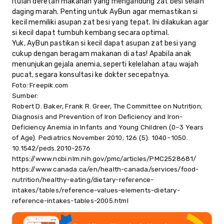
Itulah deretan makanan yang mengandung zat besi selain
daging marah. Penting untuk AyBun agar memastikan si
kecil memiliki asupan zat besi yang tepat. Ini dilakukan agar
si kecil dapat tumbuh kembang secara optimal.
Yuk, AyBun pastikan si kecil dapat asupan zat besi yang
cukup dengan beragam makanan di atas! Apabila anak
menunjukan gejala anemia, seperti kelelahan atau wajah
pucat, segara konsultasi ke dokter secepatnya.
Foto: Freepik.com
Sumber:
Robert D. Baker, Frank R. Greer, The Committee on Nutrition;
Diagnosis and Prevention of Iron Deficiency and Iron-
Deficiency Anemia in Infants and Young Children (0–3 Years
of Age). Pediatrics November 2010; 126 (5): 1040–1050.
10.1542/peds.2010-2576
https://www.ncbi.nlm.nih.gov/pmc/articles/PMC2528681/
https://www.canada.ca/en/health-canada/services/food-
nutrition/healthy-eating/dietary-reference-
intakes/tables/reference-values-elements-dietary-
reference-intakes-tables-2005.html