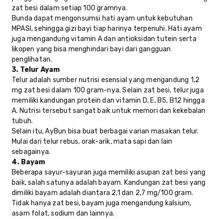
zat besi dalam setiap 100 gramnya.
Bunda dapat mengonsumsi hati ayam untuk kebutuhan
MPASI, sehingga gizi bayi tiap harinya terpenuhi. Hati ayam
juga mengandung vitamin A dan antioksidan tutein serta
likopen yang bisa menghindari bayi dari gangguan
penglihatan.
3. Telur Ayam
Telur adalah sumber nutrisi esensial yang mengandung 1,2
mg zat besi dalam 100 gram-nya. Selain zat besi, telur juga
memiliki kandungan protein dan vitamin D, E, B5, B12 hingga
A. Nutrisi tersebut sangat baik untuk memori dan kekebalan
tubuh.
Selain itu, AyBun bisa buat berbagai varian masakan telur.
Mulai dari telur rebus, orak-arik, mata sapi dan lain
sebagainya.
4. Bayam
Beberapa sayur-sayuran juga memiliki asupan zat besi yang
baik, salah satunya adalah bayam. Kandungan zat besi yang
dimiliki bayam adalah diantara 2,1 dan 2,7 mg/100 gram.
Tidak hanya zat besi, bayam juga mengandung kalsium,
asam folat, sodium dan lainnya.