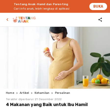
Tentang Anak-Hamil dan Parenting
BUKA
Cari info anak, lebih lengkap di aplikasi
Home
>
Artikel
>
Kehamilan
>
Persalinan
Terakhir diperbarui:
21 Desember 2022
4 Makanan yang Baik untuk Ibu Hamil