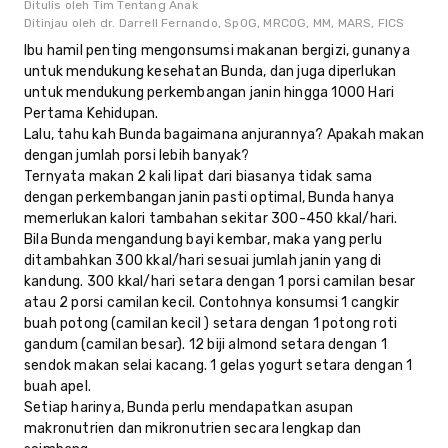
Ditulis oleh
Tim Tentang Anak
Ditinjau oleh
dr. Darrell Fernando, SpOG, MRCOG, MM, MARS, FICS
Ibu hamil penting mengonsumsi makanan bergizi, gunanya
untuk mendukung kesehatan Bunda, dan juga diperlukan
untuk mendukung perkembangan janin hingga 1000 Hari
Pertama Kehidupan.
Lalu, tahu kah Bunda bagaimana anjurannya? Apakah makan
dengan jumlah porsi lebih banyak?
Ternyata makan 2 kali lipat dari biasanya tidak sama
dengan perkembangan janin pasti optimal, Bunda hanya
memerlukan kalori tambahan sekitar 300-450 kkal/hari.
Bila Bunda mengandung bayi kembar, maka yang perlu
ditambahkan 300 kkal/hari sesuai jumlah janin yang di
kandung. 300 kkal/hari setara dengan 1 porsi camilan besar
atau 2 porsi camilan kecil. Contohnya konsumsi 1 cangkir
buah potong (camilan kecil ) setara dengan 1 potong roti
gandum (camilan besar). 12 biji almond setara dengan 1
sendok makan selai kacang. 1 gelas yogurt setara dengan 1
buah apel.
Setiap harinya, Bunda perlu mendapatkan asupan
makronutrien dan mikronutrien secara lengkap dan