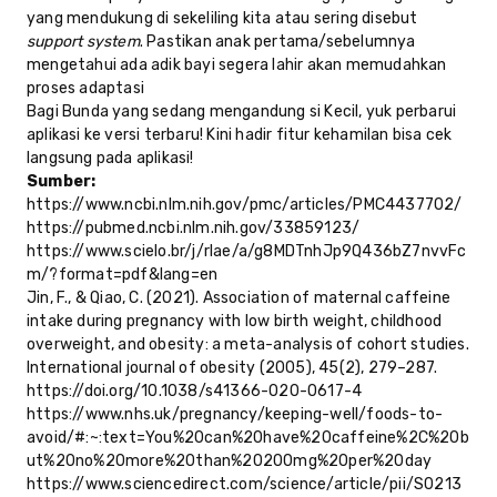
yang mendukung di sekeliling kita atau sering disebut
support system
. Pastikan anak pertama/sebelumnya
mengetahui ada adik bayi segera lahir akan memudahkan
proses adaptasi
Bagi Bunda yang sedang mengandung si Kecil, yuk perbarui
aplikasi ke versi terbaru! Kini hadir fitur kehamilan bisa cek
langsung pada aplikasi!
Sumber:
https://www.ncbi.nlm.nih.gov/pmc/articles/PMC4437702/
https://pubmed.ncbi.nlm.nih.gov/33859123/
https://www.scielo.br/j/rlae/a/g8MDTnhJp9Q436bZ7nvvFc
m/?format=pdf&lang=en
Jin, F., & Qiao, C. (2021). Association of maternal caffeine
intake during pregnancy with low birth weight, childhood
overweight, and obesity: a meta-analysis of cohort studies.
International journal of obesity (2005), 45(2), 279–287.
https://doi.org/10.1038/s41366-020-0617-4
https://www.nhs.uk/pregnancy/keeping-well/foods-to-
avoid/#:~:text=You%20can%20have%20caffeine%2C%20b
ut%20no%20more%20than%20200mg%20per%20day
https://www.sciencedirect.com/science/article/pii/S0213