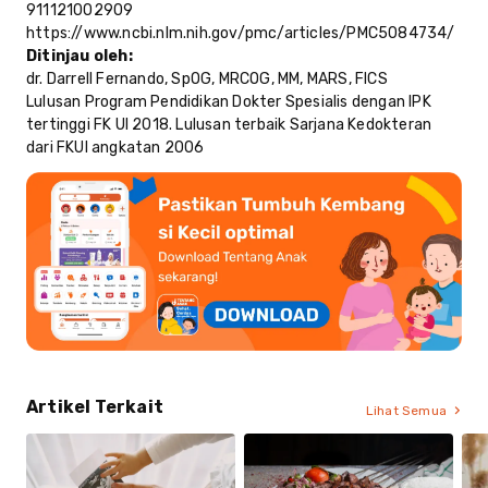
911121002909
https://www.ncbi.nlm.nih.gov/pmc/articles/PMC5084734/
Ditinjau oleh:
dr. Darrell Fernando, SpOG, MRCOG, MM, MARS, FICS
Lulusan Program Pendidikan Dokter Spesialis dengan IPK
tertinggi FK UI 2018. Lulusan terbaik Sarjana Kedokteran
dari FKUI angkatan 2006
Artikel Terkait
Lihat Semua