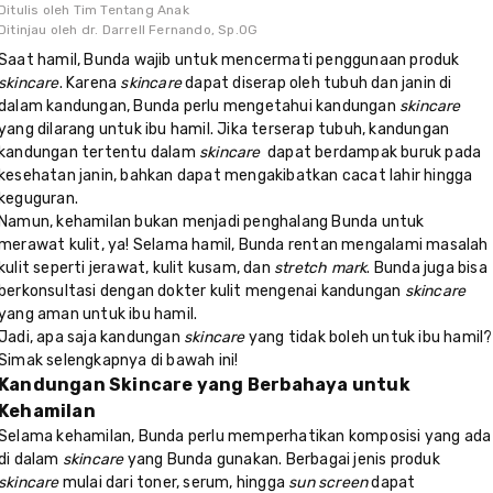
Ditulis oleh
Tim Tentang Anak
Ditinjau oleh
dr. Darrell Fernando, Sp.OG
Saat hamil, Bunda wajib untuk mencermati penggunaan produk
skincare
. Karena
skincare
dapat diserap oleh tubuh dan janin di
dalam kandungan, Bunda perlu mengetahui kandungan
skincare
yang dilarang untuk ibu hamil. Jika terserap tubuh, kandungan
kandungan tertentu dalam
skincare
dapat berdampak buruk pada
kesehatan janin, bahkan dapat mengakibatkan cacat lahir hingga
keguguran.
Namun, kehamilan bukan menjadi penghalang Bunda untuk
merawat kulit, ya! Selama hamil, Bunda rentan mengalami masalah
kulit seperti jerawat, kulit kusam, dan
stretch mark
. Bunda juga bisa
berkonsultasi dengan dokter kulit mengenai kandungan
skincare
yang aman untuk ibu hamil.
Jadi, apa saja kandungan
skincare
yang tidak boleh untuk ibu hamil?
Simak selengkapnya di bawah ini!
Kandungan Skincare yang Berbahaya untuk
Kehamilan
Selama kehamilan, Bunda perlu memperhatikan komposisi yang ada
di dalam
skincare
yang Bunda gunakan. Berbagai jenis produk
skincare
mulai dari toner, serum, hingga
sun screen
dapat