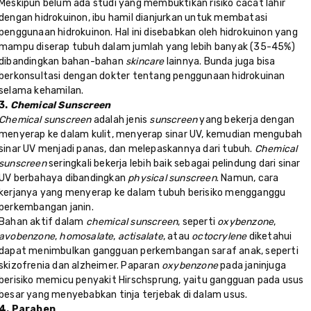
Meskipun belum ada studi yang membuktikan risiko cacat lahir
dengan hidrokuinon, ibu hamil dianjurkan untuk membatasi
penggunaan hidrokuinon. Hal ini disebabkan oleh hidrokuinon yang
mampu diserap tubuh dalam jumlah yang lebih banyak (35-45%)
dibandingkan bahan-bahan
skincare
lainnya. Bunda juga bisa
berkonsultasi dengan dokter tentang penggunaan hidrokuinan
selama kehamilan.
3.
Chemical Sunscreen
Chemical sunscreen
adalah jenis
sunscreen
yang bekerja dengan
menyerap ke dalam kulit, menyerap sinar UV, kemudian mengubah
sinar UV menjadi panas, dan melepaskannya dari tubuh.
Chemical
sunscreen
seringkali bekerja lebih baik sebagai pelindung dari sinar
UV berbahaya dibandingkan
physical sunscreen
. Namun, cara
kerjanya yang menyerap ke dalam tubuh berisiko mengganggu
perkembangan janin.
Bahan aktif dalam
chemical sunscreen
, seperti
oxybenzone
,
avobenzone
,
homosalate
,
actisalate
, atau
octocrylene
diketahui
dapat menimbulkan gangguan perkembangan saraf anak, seperti
skizofrenia dan alzheimer. Paparan
oxybenzone
pada janin
juga
berisiko memicu penyakit Hirschsprung, yaitu gangguan pada usus
besar yang menyebabkan tinja terjebak di dalam usus.
4. Paraben