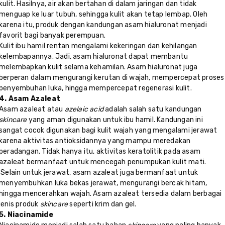
kulit. Hasilnya, air akan bertahan di dalam jaringan dan tidak
menguap ke luar tubuh, sehingga kulit akan tetap lembap. Oleh
karena itu, produk dengan kandungan asam hialuronat menjadi
favorit bagi banyak perempuan.
Kulit ibu hamil rentan mengalami kekeringan dan kehilangan
kelembapannya. Jadi, asam hialuronat dapat membantu
melembapkan kulit selama kehamilan. Asam hialuronat juga
berperan dalam mengurangi kerutan di wajah, mempercepat proses
penyembuhan luka, hingga mempercepat regenerasi kulit.
4. Asam Azaleat
Asam azaleat atau
azelaic acid
adalah salah satu kandungan
skincare
yang aman digunakan untuk ibu hamil. Kandungan ini
sangat cocok digunakan bagi kulit wajah yang mengalami jerawat
karena aktivitas antioksidannya yang mampu meredakan
peradangan. Tidak hanya itu, aktivitas keratolitik pada asam
azaleat bermanfaat untuk mencegah penumpukan kulit mati.
Selain untuk jerawat, asam azaleat juga bermanfaat untuk
menyembuhkan luka bekas jerawat, mengurangi bercak hitam,
hingga mencerahkan wajah. Asam azaleat tersedia dalam berbagai
jenis produk
skincare
seperti krim dan gel.
5. Niacinamide