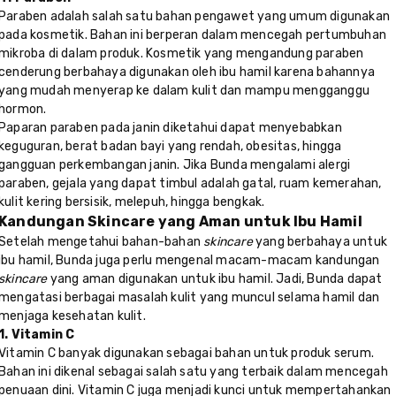
Paraben adalah salah satu bahan pengawet yang umum digunakan
pada kosmetik. Bahan ini berperan dalam mencegah pertumbuhan
mikroba di dalam produk. Kosmetik yang mengandung paraben
cenderung berbahaya digunakan oleh ibu hamil karena bahannya
yang mudah menyerap ke dalam kulit dan mampu mengganggu
hormon.
Paparan paraben pada janin diketahui dapat menyebabkan
keguguran, berat badan bayi yang rendah, obesitas, hingga
gangguan perkembangan janin. Jika Bunda mengalami alergi
paraben, gejala yang dapat timbul adalah gatal, ruam kemerahan,
kulit kering bersisik, melepuh, hingga bengkak.
Kandungan Skincare yang Aman untuk Ibu Hamil
Setelah mengetahui bahan-bahan
skincare
yang berbahaya untuk
ibu hamil, Bunda juga perlu mengenal macam-macam kandungan
skincare
yang aman digunakan untuk ibu hamil. Jadi, Bunda dapat
mengatasi berbagai masalah kulit yang muncul selama hamil dan
menjaga kesehatan kulit.
1. Vitamin C
Vitamin C banyak digunakan sebagai bahan untuk produk serum.
Bahan ini dikenal sebagai salah satu yang terbaik dalam mencegah
penuaan dini. Vitamin C juga menjadi kunci untuk mempertahankan