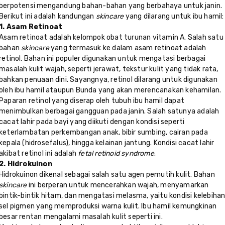
berpotensi mengandung bahan-bahan yang berbahaya untuk janin.
Berikut ini adalah kandungan
skincare
yang dilarang untuk ibu hamil:
1. Asam Retinoat
Asam retinoat adalah kelompok obat turunan vitamin A. Salah satu
bahan
skincare
yang termasuk ke dalam asam retinoat adalah
retinol. Bahan ini populer digunakan untuk mengatasi berbagai
masalah kulit wajah, seperti jerawat, tekstur kulit yang tidak rata,
bahkan penuaan dini. Sayangnya, retinol dilarang untuk digunakan
oleh ibu hamil ataupun Bunda yang akan merencanakan kehamilan.
Paparan retinol yang diserap oleh tubuh ibu hamil dapat
menimbulkan berbagai gangguan pada janin. Salah satunya adalah
cacat lahir pada bayi yang diikuti dengan kondisi seperti
keterlambatan perkembangan anak, bibir sumbing, cairan pada
kepala (hidrosefalus), hingga kelainan jantung. Kondisi cacat lahir
akibat retinol ini adalah
fetal retinoid syndrome
.
2. Hidrokuinon
Hidrokuinon dikenal sebagai salah satu agen pemutih kulit. Bahan
skincare
ini berperan untuk mencerahkan wajah, menyamarkan
bintik-bintik hitam, dan mengatasi melasma, yaitu kondisi kelebiha
sel pigmen yang memproduksi warna kulit. Ibu hamil kemungkinan
besar rentan mengalami masalah kulit seperti ini.