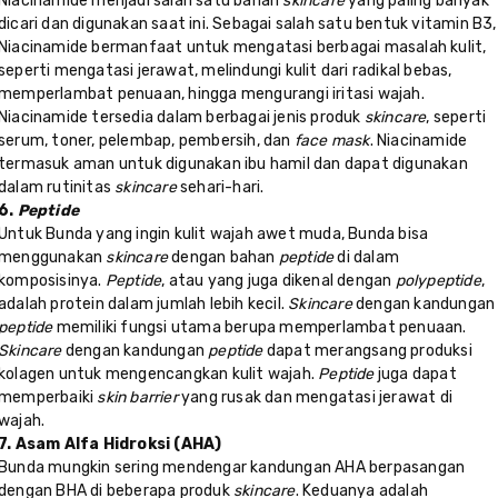
Niacinamide menjadi salah satu bahan
skincare
yang paling banyak
dicari dan digunakan saat ini. Sebagai salah satu bentuk vitamin B3,
Niacinamide bermanfaat untuk mengatasi berbagai masalah kulit,
seperti mengatasi jerawat, melindungi kulit dari radikal bebas,
memperlambat penuaan, hingga mengurangi iritasi wajah.
Niacinamide tersedia dalam berbagai jenis produk
skincare
, seperti
serum, toner, pelembap, pembersih, dan
face mask
. Niacinamide
termasuk aman untuk digunakan ibu hamil dan dapat digunakan
dalam rutinitas
skincare
sehari-hari.
6.
Peptide
Untuk Bunda yang ingin kulit wajah awet muda, Bunda bisa
menggunakan
skincare
dengan bahan
peptide
di dalam
komposisinya.
Peptide
, atau yang juga dikenal dengan
polypeptide
,
adalah protein dalam jumlah lebih kecil.
Skincare
dengan kandungan
peptide
memiliki fungsi utama berupa memperlambat penuaan.
Skincare
dengan kandungan
peptide
dapat merangsang produksi
kolagen untuk mengencangkan kulit wajah.
Peptide
juga dapat
memperbaiki
skin barrier
yang rusak dan mengatasi jerawat di
wajah.
7. Asam Alfa Hidroksi (AHA)
Bunda mungkin sering mendengar kandungan AHA berpasangan
dengan BHA di beberapa produk
skincare
. Keduanya adalah