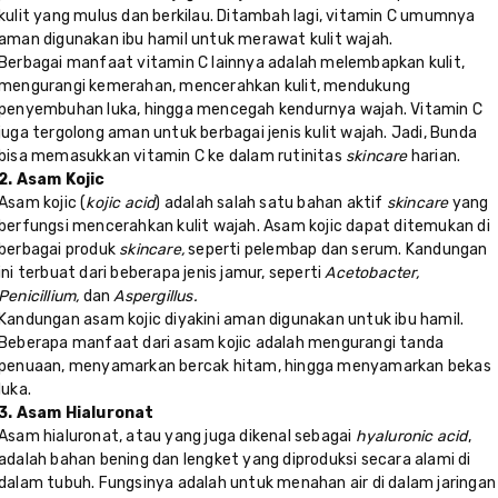
kulit yang mulus dan berkilau. Ditambah lagi, vitamin C umumnya
aman digunakan ibu hamil untuk merawat kulit wajah.
Berbagai manfaat vitamin C lainnya adalah melembapkan kulit,
mengurangi kemerahan, mencerahkan kulit, mendukung
penyembuhan luka, hingga mencegah kendurnya wajah. Vitamin C
juga tergolong aman untuk berbagai jenis kulit wajah. Jadi, Bunda
bisa memasukkan vitamin C ke dalam rutinitas
skincare
harian.
2. Asam Kojic
Asam kojic (
kojic acid
) adalah salah satu bahan aktif
skincare
yang
berfungsi mencerahkan kulit wajah. Asam kojic dapat ditemukan di
berbagai produk
skincare,
seperti pelembap dan serum. Kandungan
ini terbuat dari beberapa jenis jamur, seperti
Acetobacter,
Penicillium,
dan
Aspergillus.
Kandungan asam kojic diyakini aman digunakan untuk ibu hamil.
Beberapa manfaat dari asam kojic adalah mengurangi tanda
penuaan, menyamarkan bercak hitam, hingga menyamarkan bekas
luka.
3. Asam Hialuronat
Asam hialuronat, atau yang juga dikenal sebagai
hyaluronic acid
,
adalah bahan bening dan lengket yang diproduksi secara alami di
dalam tubuh. Fungsinya adalah untuk menahan air di dalam jaringan