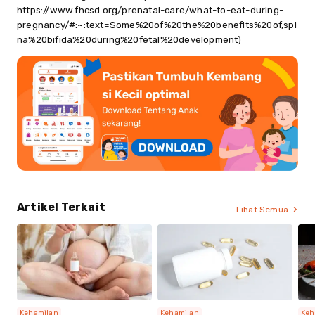
https://www.fhcsd.org/prenatal-care/what-to-eat-during-
pregnancy/#:~:text=Some%20of%20the%20benefits%20of,spi
na%20bifida%20during%20fetal%20development)
Artikel Terkait
Lihat Semua
Kehamilan
Kehamilan
Keh