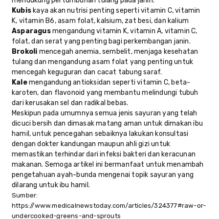
mendukung pertumbuhan tulang pada janin.
Kubis
kaya akan nutrisi penting seperti vitamin C, vitamin
K, vitamin B6, asam folat, kalsium, zat besi, dan kalium
Asparagus
mengandung vitamin K, vitamin A, vitamin C,
folat, dan serat yang penting bagi perkembangan janin.
Brokoli
mencegah anemia, sembelit, menjaga kesehatan
tulang dan mengandung asam folat yang penting untuk
mencegah keguguran dan cacat tabung saraf.
Kale
mengandung antioksidan seperti vitamin C, beta-
karoten, dan flavonoid yang membantu melindungi tubuh
dari kerusakan sel dan radikal bebas.
Meskipun pada umumnya semua jenis sayuran yang telah
dicuci bersih dan dimasak matang aman untuk dimakan ibu
hamil, untuk pencegahan sebaiknya lakukan konsultasi
dengan dokter kandungan maupun ahli gizi untuk
memastikan terhindar dari infeksi bakteri dan keracunan
makanan. Semoga artikel ini bermanfaat untuk menambah
pengetahuan ayah-bunda mengenai topik sayuran yang
dilarang untuk ibu hamil.
Sumber:
https://www.medicalnewstoday.com/articles/324377#raw-or-
undercooked-greens-and-sprouts