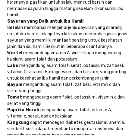
karenanya, pastikan untuk selalu mencuci bersih dan
memasak sayuran hingga matang sebelum dikonsumsi ibu
hamil.
Sayuran yang Baik untuk Ibu Hamil
Setelah membahas mengenai jenis sayuran yang dilarang
untuk ibu hamil, selanjutnya kita akan membahas jenis-jenis
sayuran yang memiliki manfaat penting untuk kesehatan
janin dan ibu hamil. Berikut ini beberapa di antaranya:
Wortel
mengandung vitamin A, wortel juga mengandung
kalsium, asam folat dan potassium.
Labu
mengandung asam folat, serat, potassium, zat besi,
vitamin C, vitamin E, magnesium, dan kalsium, yang penting
untuk kesehatan ibu hamil dan perkembangan janin.
Bayam
mengandung asam folat, zat besi, vitamin c dan
serat yang tinggi
Tomat
mengandung asam folat, potassium, vitamin c dan
serat yang tinggi
Paprika Merah
mengandung asam folat, vitamin A,
vitamin c, serat, dan antioksidan.
Kangkung
dapat mencegah diabetes gestasional, anemia,
sembelit serta dapat membantu mengatasi insomnia dan