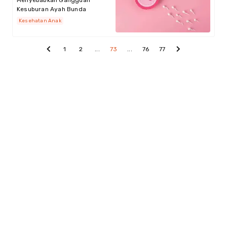
Menyebabkan Gangguan
Kesuburan Ayah Bunda
Kesehatan Anak
1
2
...
73
...
76
77