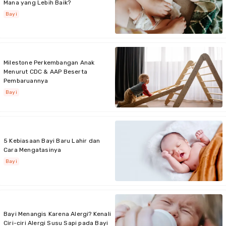
Mana yang Lebih Baik?
Bayi
Milestone Perkembangan Anak
Menurut CDC & AAP Beserta
Pembaruannya
Bayi
5 Kebiasaan Bayi Baru Lahir dan
Cara Mengatasinya
Bayi
Bayi Menangis Karena Alergi? Kenali
Ciri-ciri Alergi Susu Sapi pada Bayi